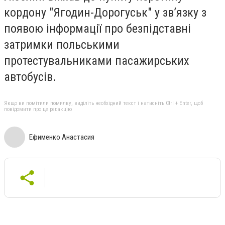
кордону
"Ягодин-Дорогуськ" у звʼязку з
появою інформації про безпідставні
затримки польськими
протестувальниками пасажирських
автобусів.
Якщо ви помітили помилку, виділіть необхідний текст і натисніть Ctrl + Enter, щоб
повідомити про це редакцію
Ефименко Анастасия