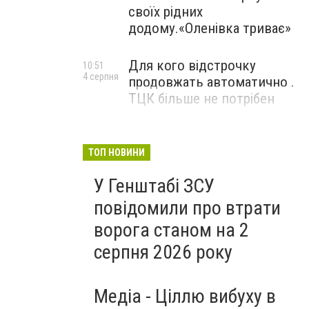
своїх рідних
додому.«Оленівка триває»
Для кого відстрочку
10:51
4 серпня
продовжать автоматично .
ТЦК більше не потрібен
ТОП НОВИНИ
У Генштабі ЗСУ
повідомили про втрати
ворога станом на 2
серпня 2026 року
Медіа - Ціллю вибуху в