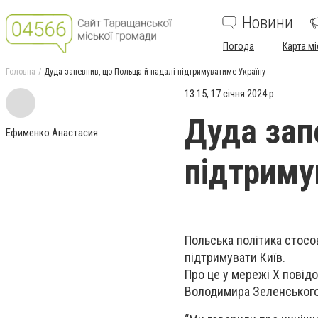
Новини
Погода
Карта мі
Головна
Дуда запевнив, що Польща й надалі підтримуватиме Україну
13:15, 17 січня 2024 р.
Дуда зап
Ефименко Анастасия
підтриму
Польська політика стос
підтримувати Київ.
Про це у мережі X повід
Володимира Зеленського