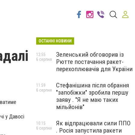
ОСТАННІ НОВИНИ
адалі
Зеленський обговорив із
12:55
6 серпня
Рютте постачання ракет-
перехоплювачів для України
Стефанішина після обрання
11:59
6 серпня
"запобіжки" зробила першу
заяву . "Я не маю таких
уватиме
мільйонів"
чі у Давосі
Як відпрацювали сили ППО
10:15
6 серпня
. Росія запустила ракети