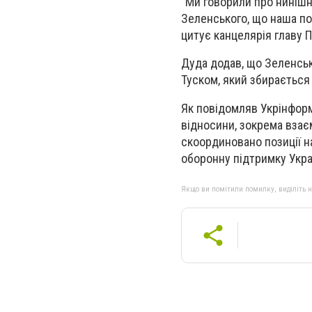
“Ми говорили про нинішн
Зеленського, що наша пол
цитує канцелярія главу 
Дуда додав, що Зеленськ
Туском, який збирається 
Як повідомляв Укрінформ
відносини, зокрема взаєм
скоординовано позиції н
оборонну підтримку Укра
Якщо ви помітили помилку, виділіть нео