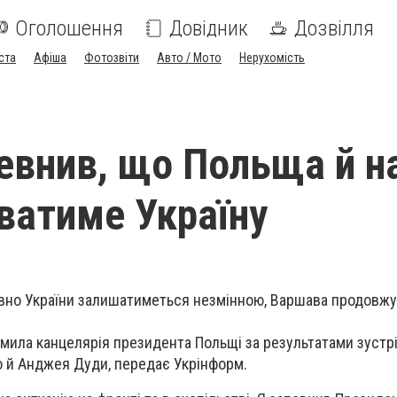
Оголошення
Довідник
Дозвілля
ста
Афіша
Фотозвіти
Авто / Мото
Нерухомість
евнив, що Польща й н
ватиме Україну
овно України залишатиметься незмінною, Варшава продовж
омила канцелярія президента Польщі за результатами зустрі
 й Анджея Дуди, передає Укрінформ.