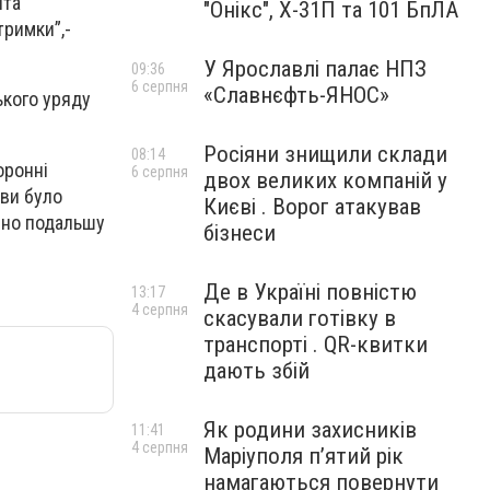
нта
"Онікс", Х-31П та 101 БпЛА
тримки”,-
У Ярославлі палає НПЗ
09:36
6 серпня
«Славнєфть-ЯНОС»
ького уряду
Росіяни знищили склади
08:14
оронні
6 серпня
двох великих компаній у
ови було
Києві . Ворог атакував
ено подальшу
бізнеси
Де в Україні повністю
13:17
4 серпня
скасували готівку в
транспорті . QR-квитки
дають збій
Як родини захисників
11:41
4 серпня
Маріуполя пʼятий рік
намагаються повернути