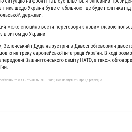
ю ситуацію на фронті та в суспільстві. Я запевнив Президе
ітика щодо України буде стабільною і це буде політика під
Польської\ держави.
ий може спокійно вести переговори з новим главою польс
з візитом до України.
, Зеленський і Дуда на зустрічі в Давосі обговорили двост
одію на треку європейської інтеграції України. В ході розм
апередодні Вашингтонського саміту НАТО, а також обговор
їни.
бхідний текст і натисніть Ctrl + Enter, щоб повідомити про це редакцію