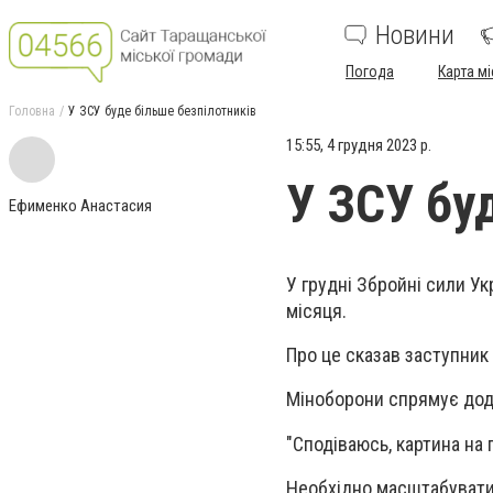
Новини
Погода
Карта мі
Головна
У ЗСУ буде більше безпілотників
15:55, 4 грудня 2023 р.
У ЗСУ бу
Ефименко Анастасия
У грудні Збройні сили Ук
місяця.
Про це сказав заступник
Міноборони спрямує дода
"Сподіваюсь, картина на 
Необхідно масштабувати