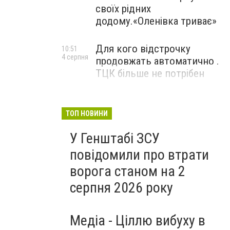
своїх рідних
додому.«Оленівка триває»
Для кого відстрочку
10:51
4 серпня
продовжать автоматично .
ТЦК більше не потрібен
ТОП НОВИНИ
У Генштабі ЗСУ
повідомили про втрати
ворога станом на 2
серпня 2026 року
Медіа - Ціллю вибуху в