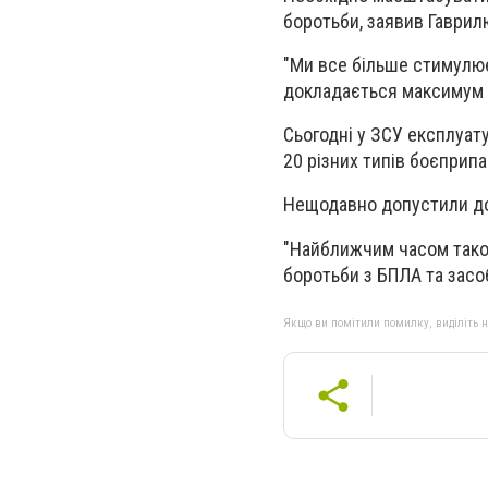
боротьби, заявив Гаврил
"Ми все більше стимулюєм
докладається максимум з
Сьогодні у ЗСУ експлуату
20 різних типів боєприп
Нещодавно допустили до е
"Найближчим часом тако
боротьби з БПЛА та засоб
Якщо ви помітили помилку, виділіть нео