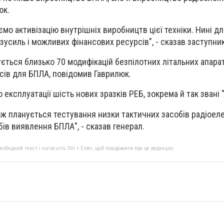
юк.
о активізацію внутрішніх виробництв цієї техніки. Нині дл
усиль і можливих фінансових ресурсів", - сказав заступник
ється близько 70 модифікацій безпілотних літальних апараті
асів для БПЛА, повідомив Гаврилюк.
ксплуатації шість нових зразків РЕБ, зокрема й так звані "
ж планується тестування низки тактичних засобів радіоел
ів виявлення БПЛА", - сказав генерал.
бхідний текст і натисніть Ctrl + Enter, щоб повідомити про це редакцію