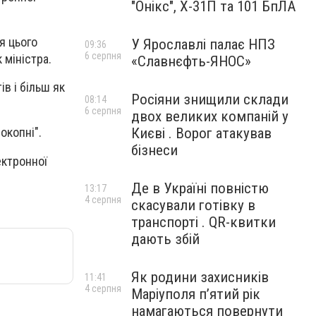
"Онікс", Х-31П та 101 БпЛА
я цього
У Ярославлі палає НПЗ
09:36
6 серпня
 міністра.
«Славнєфть-ЯНОС»
в і більш як
Росіяни знищили склади
08:14
6 серпня
двох великих компаній у
Києві . Ворог атакував
окопні".
бізнеси
ектронної
Де в Україні повністю
13:17
4 серпня
скасували готівку в
транспорті . QR-квитки
дають збій
Як родини захисників
11:41
4 серпня
Маріуполя пʼятий рік
намагаються повернути