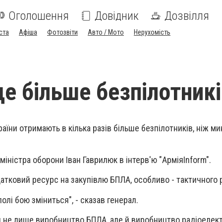
Оголошення
Довідник
Дозвілля
ста
Афіша
Фотозвіти
Авто / Мото
Нерухомість
де більше безпілотник
раїни отримають в кілька разів більше безпілотників, ніж м
 міністра оборони
Іван Гаврилюк
в інтерв'ю "АрміяInform".
тковий ресурс на закупівлю БПЛА, особливо - тактичного р
полі бою зміниться", - сказав генерал.
 не лише виробництво БПЛА, але й виробництво радіоелек