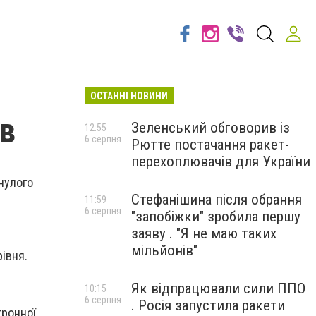
ОСТАННІ НОВИНИ
ів
Зеленський обговорив із
12:55
6 серпня
Рютте постачання ракет-
перехоплювачів для України
инулого
Стефанішина після обрання
11:59
6 серпня
"запобіжки" зробила першу
заяву . "Я не маю таких
мільйонів"
івня.
Як відпрацювали сили ППО
10:15
6 серпня
. Росія запустила ракети
тронної