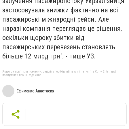
залучення пасажиропотоку Укрзалізниця
застосовувала знижки фактично на всі
пасажирські міжнародні рейси. Але
наразі компанія переглядає це рішення,
оскільки щороку збитки від
пасажирських перевезень становлять
більше 12 млрд грн", - пише УЗ.
Якщо ви помітили помилку, виділіть необхідний текст і натисніть Ctrl + Enter, щоб
повідомити про це редакцію
Ефименко Анастасия