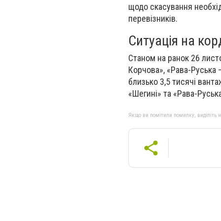
щодо скасування необхід
перевізників.
Ситуація на кор
Станом на ранок 26 лист
Корчова», «Рава-Руська —
близько 3,5 тисячі вант
«Шегині» та «Рава-Русь
Якщо ви помітили помилку, виділіть нео