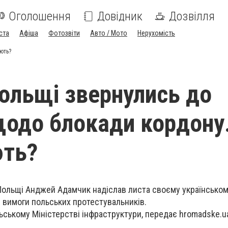
Оголошення
Довідник
Дозвілля
ста
Афіша
Фотозвіти
Авто / Мото
Нерухомість
ють?
Польщі звернулись до
щодо блокади кордону
ють?
Польщі Анджей Адамчик надіслав листа своєму українському
 вимоги польських протестувальників.
ьському Міністерстві інфраструктури, передає hromadske.u