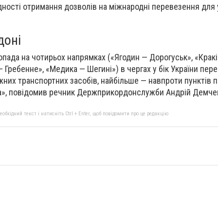
ності отримання дозволів на міжнародні перевезення для 
доні
опада на чотирьох напрямках («Ягодин — Дорогуськ», «Крак
 Гребенне», «Медика — Шегині») в чергах у бік України пер
ажних транспортних засобів, найбільше — навпроти пунктів 
ка», повідомив речник Держприкордонслужби Андрій Демче
бхідний текст і натисніть Ctrl + Enter, щоб повідомити про це редакцію