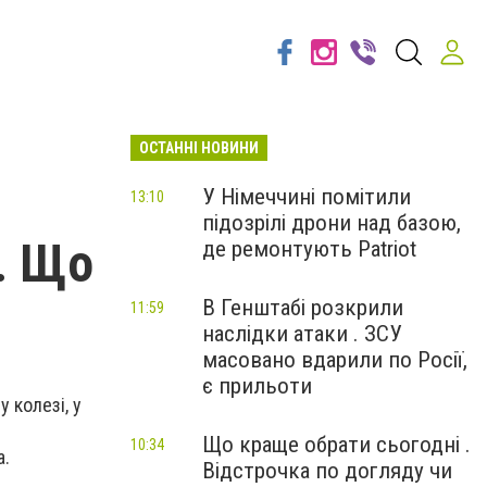
ОСТАННІ НОВИНИ
У Німеччині помітили
13:10
підозрілі дрони над базою,
. Що
де ремонтують Patriot
В Генштабі розкрили
11:59
наслідки атаки . ЗСУ
масовано вдарили по Росії,
є прильоти
 колезі, у
Що краще обрати сьогодні .
10:34
a.
Відстрочка по догляду чи