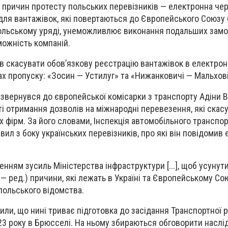
з причин протесту польських перевізників — електронна чер
ля вантажівок, які повертаються до Європейського Союзу 
польському уряді, унеможливлює виконання подальших замо
ожність компаній.
в скасувати обов’язкову реєстрацію вантажівок в електрон
ах пропуску: «Зосин — Устилуг» та «Нижанковичі — Мальхов
 звернувся до європейської комісарки з транспорту Адіни 
і отримання дозволів на міжнародні перевезення, які скас
х фірм. За його словами, Інспекція автомобільного транспо
ил з боку українських перевізників, про які він повідомив
енням зусиль Міністерства інфраструктури [...], щоб усунут
 — ред.) причини, які лежать в Україні та Європейському Сою
польського відомства.
ачили, що нині триває підготовка до засідання Транспортної 
23 року в Брюсселі. На ньому збираються обговорити наслі