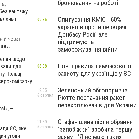
бронювання на роботі
га,
без вантажу.
влень і
Опитування КМІС - 60%
09:36
українців проти передачі
Донбасу Росії, але
ній черзі
підтримують
іце».
заморожування війни
Велян щодо
Нові правила тимчасового
ували для
08:08
захисту для українців у ЄС
рту Польщі
 єврокомісарку
Зеленський обговорив із
12:55
6 серпня
Рютте постачання ракет-
и
перехоплювачів для України
зі», —
Стефанішина після обрання
11:59
6 серпня
ради ЄС, яке
"запобіжки" зробила першу
дки угоди
заяву . "Я не маю таких