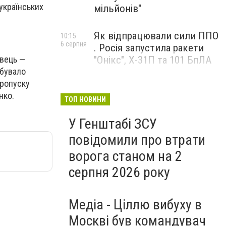
українських
мільйонів"
Як відпрацювали сили ППО
10:15
6 серпня
. Росія запустила ракети
"Онікс", Х-31П та 101 БпЛА
івець —
ебувало
пропуску
нко.
ТОП НОВИНИ
У Генштабі ЗСУ
повідомили про втрати
ворога станом на 2
серпня 2026 року
Медіа - Ціллю вибуху в
Москві був командувач