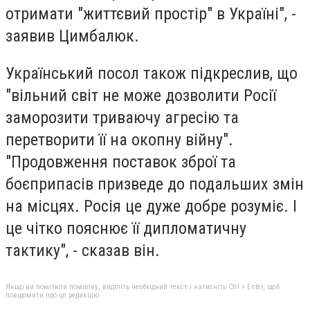
отримати "життєвий простір" в Україні", -
заявив Цимбалюк.
Український посол також підкреслив, що
"вільний світ не може дозволити Росії
заморозити триваючу агресію та
перетворити її на окопну війну".
"Продовження поставок зброї та
боєприпасів призведе до подальших змін
на місцях. Росія це дуже добре розуміє. І
це чітко пояснює її дипломатичну
тактику", - сказав він.
Якщо ви помітили помилку, виділіть необхідний текст і натисніть Ctrl + Enter, щоб
повідомити про це редакцію