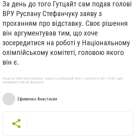
За день до того Гутцайт сам подав голові
ВРУ Руслану Стефанчуку заяву з
проханням про відставку. Своє рішення
він аргументував тим, що хоче
зосередитися на роботі у Національному
олімпійському комітеті, головою якого
він є.
Якщо ви помітили помилку, виділіть необхідний текст і натисніть Ctrl + Enter, щоб
повідомити про це редакцію
Ефименко Анастасия