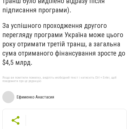
транш було виділено відразу після
підписання програми).
За успішного проходження другого
перегляду програми Україна може цього
року отримати третій транш, а загальна
сума отриманого фінансування зросте до
$4,5 млрд.
Якщо ви помітили помилку, виділіть необхідний текст і натисніть Ctrl + Enter, щоб
повідомити про це редакцію
Ефименко Анастасия