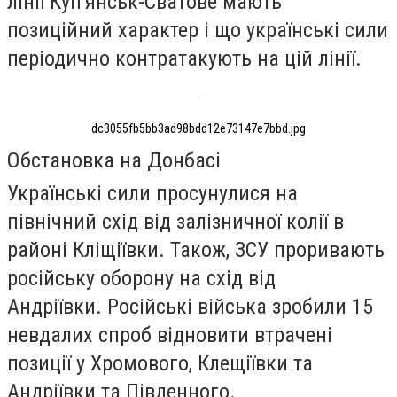
лінії Куп'янськ-Сватове мають
позиційний характер і що українські сили
періодично контратакують на цій лінії.
dc3055fb5bb3ad98bdd12e73147e7bbd.jpg
Обстановка на Донбасі
Українські сили просунулися на
північний схід від залізничної колії в
районі Кліщіївки. Також, ЗСУ проривають
російську оборону на схід від
Андріївки.
Російські війська зробили 15
невдалих спроб відновити втрачені
позиції у Хромового, Клещіївки та
Андріївки та Південного.