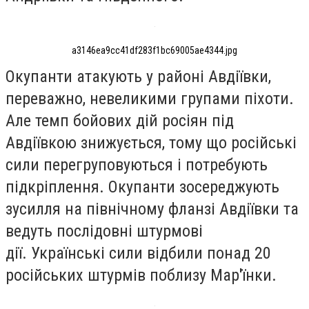
a3146ea9cc41df283f1bc69005ae4344.jpg
Окупанти атакують у районі Авдіївки,
переважно, невеликими групами піхоти.
Але темп бойових дій росіян під
Авдіївкою знижується, тому що російські
сили перегруповуються і потребують
підкріплення. Окупанти зосереджують
зусилля на північному фланзі Авдіївки та
ведуть послідовні штурмові
дії.
Українські сили відбили понад 20
російських штурмів поблизу Мар'їнки.