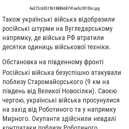
4a372c60519b18886b8741ae0c30106c.jpg
Також українські війська відобразили
російські штурми на Вугледарському
напрямку, де війська РФ втратили
десятки одиниць військової техніки.
Обстановка на південному фронті
Російські війська безуспішно атакували
поблизу Старомайорського (9 км на
південь від Великої Новосілки). Своєю
чергою
, українські війська просунулися
на захід від Роботиного та у напрямку
Мирного. Окупанти здійснили невдалі
контратаки поблизу Роботиного.