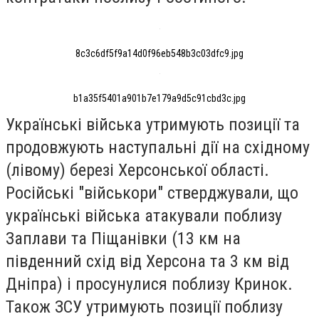
8c3c6df5f9a14d0f96eb548b3c03dfc9.jpg
b1a35f5401a901b7e179a9d5c91cbd3c.jpg
Українські війська утримують позиції та
продовжують наступальні дії на східному
(лівому) березі Херсонської області.
Російські "військори" стверджували, що
українські війська атакували поблизу
Заплави та Піщанівки (13 км на
південний схід від Херсона та 3 км від
Дніпра) і просунулися поблизу Кринок.
Також ЗСУ утримують позиції поблизу