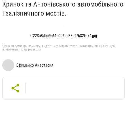
Кринок та Антонівського автомобільного
і залізничного мостів.
ff223a8dcc9c61a0e6dc38bf7632fc74.jpg
Якщо ви помітили помилку, виділіть необхідний текст і натисніть Ctrl + Enter, щоб
повідомити про це редакцію
Ефименко Анастасия