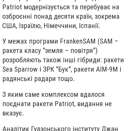
Patriot модернізується та перебуває на
озброєнні понад десяти країн, зокрема
США, Ізраїлю, Німеччини, Іспанії.
У межах програми FrankenSAM (SAM –
ракета класу "земля – повітря")
розробляють також інші гібриди: ракети
Sea Sparrow і ЗРК "Бук", ракети AIM-9M і
радянські радари тощо.
З яким саме комплексом вдалося
поєднати ракети Patriot, видання не
вказує.
Аналітик Гудзонського інституту Джан