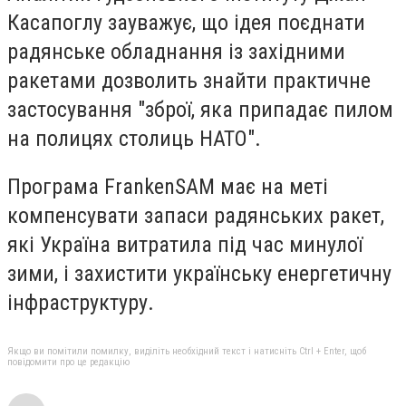
Касапоглу зауважує, що ідея поєднати
радянське обладнання із західними
ракетами дозволить знайти практичне
застосування "зброї, яка припадає пилом
на полицях столиць НАТО".
Програма FrankenSAM має на меті
компенсувати запаси радянських ракет,
які Україна витратила під час минулої
зими, і захистити українську енергетичну
інфраструктуру.
Якщо ви помітили помилку, виділіть необхідний текст і натисніть Ctrl + Enter, щоб
повідомити про це редакцію