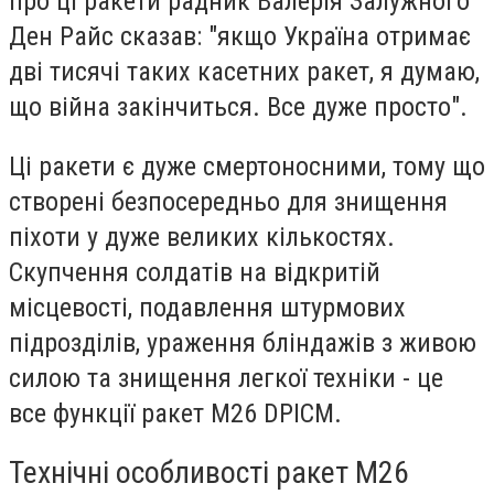
про ці ракети радник Валерія Залужного
Ден Райс сказав: "якщо Україна отримає
дві тисячі таких касетних ракет, я думаю,
що війна закінчиться. Все дуже просто".
Ці ракети є дуже смертоносними, тому що
створені безпосередньо для знищення
піхоти у дуже великих кількостях.
Скупчення солдатів на відкритій
місцевості, подавлення штурмових
підрозділів, ураження бліндажів з живою
силою та знищення легкої техніки - це
все функції ракет М26 DPICM.
Технічні особливості ракет М26