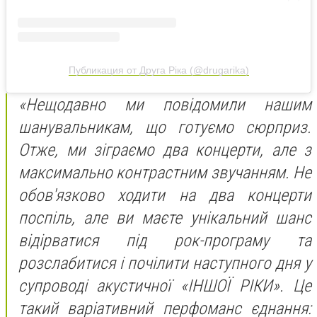
Публикация от Друга Ріка (@drugarika)
«Нещодавно ми повідомили нашим
шанувальникам, що готуємо сюрприз.
Отже, ми зіграємо два концерти, але з
максимально контрастним звучанням. Не
обов'язково ходити на два концерти
поспіль, але ви маєте унікальний шанс
відірватися під рок-програму та
розслабитися і почілити наступного дня у
супроводі акустичної «ІНШОЇ РІКИ». Це
такий варіативний перфоманс єднання: