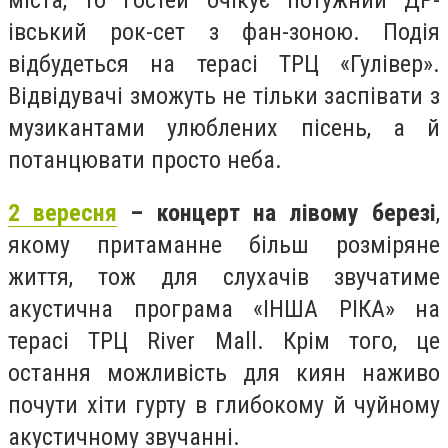
івський рок-сет з фан-зоною. Подія
відбудеться на терасі ТРЦ «Гулівер».
Відвідувачі зможуть не тільки заспівати з
музикантами улюблених пісень, а й
потанцювати просто неба.
2 вересня
– концерт на лівому березі
,
якому притаманне більш розміряне
життя, тож для слухачів звучатиме
акустична програма «ІНША РІКА» на
терасі ТРЦ River Mall. Крім того, це
остання можливість для киян наживо
почути хіти гурту в глибокому й чуйному
акустичному звучанні.