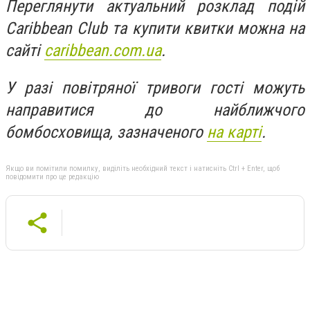
Переглянути актуальний розклад подій
Caribbean Club та купити квитки можна на
сайті
caribbean.com.ua
.
У разі повітряної тривоги гості можуть
направитися до найближчого
бомбосховища, зазначеного
на карті
.
Якщо ви помітили помилку, виділіть необхідний текст і натисніть Ctrl + Enter, щоб
повідомити про це редакцію