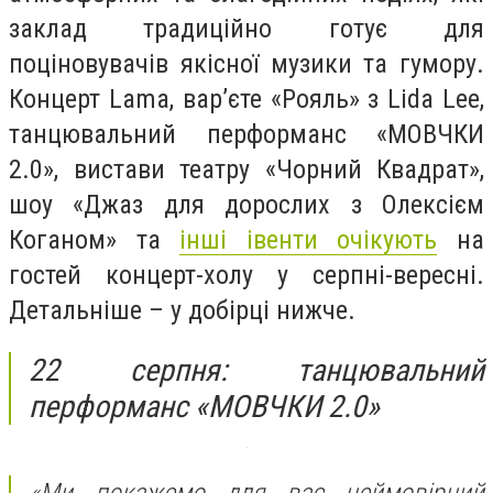
заклад традиційно готує для
поціновувачів якісної музики та гумору.
Концерт Lama, вар’єте «Рояль» з Lida Lee,
танцювальний перформанс «МОВЧКИ
2.0», вистави театру «Чорний Квадрат»,
шоу «Джаз для дорослих з Олексієм
Коганом» та
інші івенти очікують
на
гостей концерт-холу у серпні-вересні.
Детальніше – у добірці нижче.
22 серпня: танцювальний
перформанс «МОВЧКИ 2.0»
«Ми покажемо для вас неймовірний