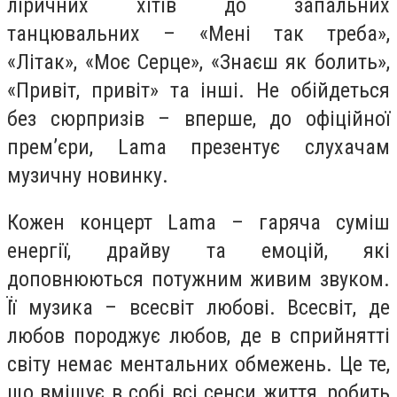
ліричних хітів до запальних
танцювальних – «Мені так треба»,
«Літак», «Моє Серце», «Знаєш як болить»,
«Привіт, привіт» та інші. Не обійдеться
без сюрпризів – вперше, до офіційної
прем’єри, Lama презентує слухачам
музичну новинку.
Кожен концерт Lama – гаряча суміш
енергії, драйву та емоцій, які
доповнюються потужним живим звуком.
Її музика – всесвіт любові. Всесвіт, де
любов породжує любов, де в сприйнятті
світу немає ментальних обмежень. Це те,
що вміщує в собі всі сенси життя, робить