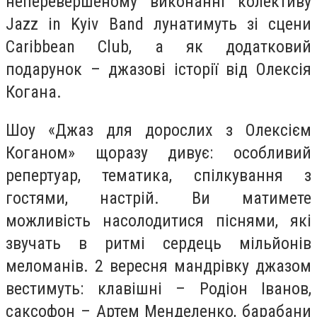
неперевершеному виконанні колективу
Jazz in Kyiv Band лунатимуть зі сцени
Caribbean Club, а як додатковий
подарунок – джазові історії від Олексія
Когана.
Шоу «Джаз для дорослих з Олексієм
Коганом» щоразу дивує: особливий
репертуар, тематика, спілкування з
гостями, настрій. Ви матимете
можливість насолодитися піснями, які
звучать в ритмі сердець мільйонів
меломанів. 2 вересня мандрівку джазом
вестимуть: клавішні – Родіон Іванов,
саксофон – Артем Менделенко, барабани