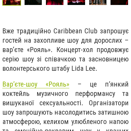
Вже традиційно Caribbean Club запрошує
гостей на захопливе шоу для дорослих –
вар‘єте «Рояль». Концерт-хол продовжує
серію шоу зі співачкою та засновницею
волонтерського штабу Lida Lee.
Вар’єте-шоу «Рояль»
– це п’янкий
коктейль музичного перформансу та
вишуканої сексуальності. Організатори
шоу запрошують насолодитись затишною
атмосферою, келихом улюбленого напою
та емоційно-яскравим шоу у кращих