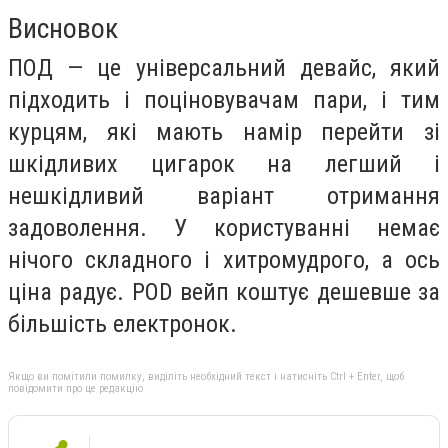
Висновок
ПОД — це універсальний девайс, який
підходить і поціновувачам пари, і тим
курцям, які мають намір перейти зі
шкідливих цигарок на легший і
нешкідливий варіант отримання
задоволення. У користуванні немає
нічого складного і хитромудрого, а ось
ціна радує. POD вейп коштує дешевше за
більшість електронок.
Якщо ви помітили помилку, виділіть необхідний текст і натисніть Ctrl + Enter, щоб
повідомити про це редакцію