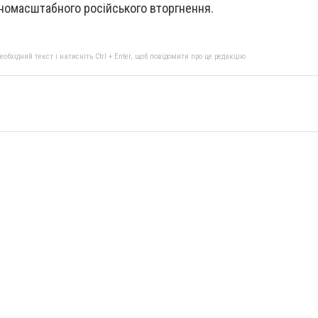
вномасштабного російського вторгнення.
бхідний текст і натисніть Ctrl + Enter, щоб повідомити про це редакцію