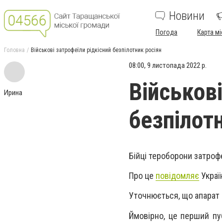
Новини
Погода
Карта мі
Головна
Військові затрофеїли рідкісний безпілотник росіян
08:00, 9 листопада 2022 р.
Військові
Ирина
безпілот
Бійці тероборони затрофе
Про це
повідомляє
Украї
Уточнюється, що апарат не
Ймовірно, це перший пу