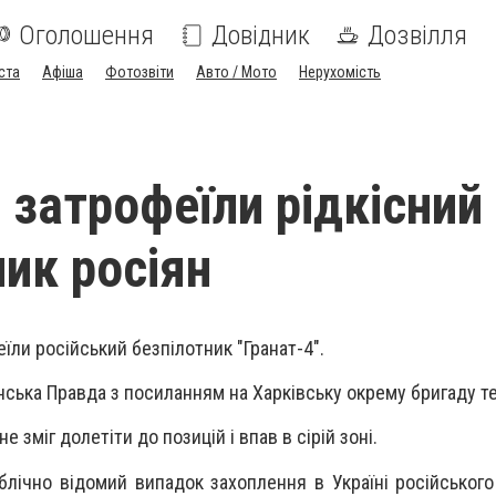
Оголошення
Довідник
Дозвілля
ста
Афіша
Фотозвіти
Авто / Мото
Нерухомість
 затрофеїли рідкісний
ник росіян
їли російський безпілотник "Гранат-4".
нська Правда з посиланням на Харківську окрему бригаду т
 зміг долетіти до позицій і впав в сірій зоні.
блічно відомий випадок захоплення в Україні російського