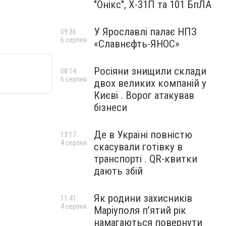
"Онікс", Х-31П та 101 БпЛА
У Ярославлі палає НПЗ
09:36
6 серпня
«Славнєфть-ЯНОС»
Росіяни знищили склади
08:14
6 серпня
двох великих компаній у
Києві . Ворог атакував
бізнеси
Де в Україні повністю
13:17
4 серпня
скасували готівку в
транспорті . QR-квитки
дають збій
Як родини захисників
11:41
4 серпня
Маріуполя пʼятий рік
намагаються повернути