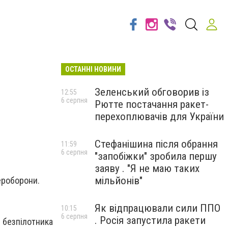
ОСТАННІ НОВИНИ
Зеленський обговорив із
12:55
6 серпня
Рютте постачання ракет-
перехоплювачів для України
Стефанішина після обрання
11:59
6 серпня
"запобіжки" зробила першу
заяву . "Я не маю таких
мільйонів"
ероборони.
Як відпрацювали сили ППО
10:15
6 серпня
. Росія запустила ракети
 безпілотника