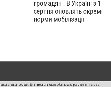
громадян . В Україні з 1
серпня оновлять окремі
норми мобілізації
ської міської громади. Для інтернет-видань обов'язкове розміщення прямого,
аконом.
лама" публікуються на правах реклами.
авила сайту
Автори проєкту