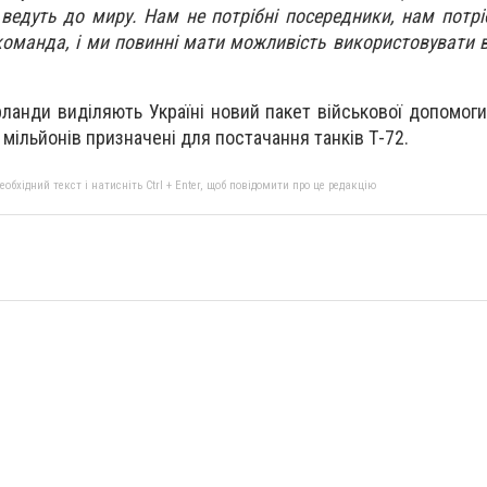
 ведуть до миру. Нам не потрібні посередники, нам потрі
команда, і ми повинні мати можливість використовувати вс
ланди виділяють Україні новий пакет військової допомоги
5 мільйонів призначені для постачання танків Т-72.
бхідний текст і натисніть Ctrl + Enter, щоб повідомити про це редакцію