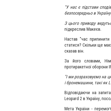
"У нас є підстави спод
безпосередньо в Україну
З цього приводу ведуть
підкреслив Макеєв.
Настав "час припинити
статися? Скільки ще має 
сказав він.
За його словами, Нім
протиракетної оборони IR
"І ми розраховуємо на цю
і бронемашини, такі як Le
Відповідаючи на запит
Leopard 2 в Україну, пос
Мета України - перемог