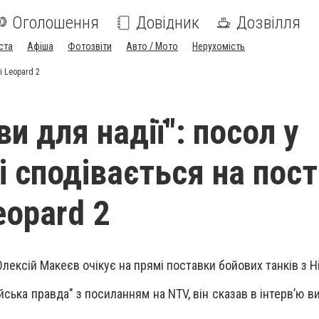
Оголошення
Довідник
Дозвілля
ста
Афіша
Фотозвіти
Авто / Мото
Нерухомість
і Leopard 2
ви для надії": посол у
і сподівається на пос
eopard 2
Олексій Макеєв очікує на прямі поставки бойових танків з 
ська правда" з посиланням на NTV, він сказав в інтерв’ю 