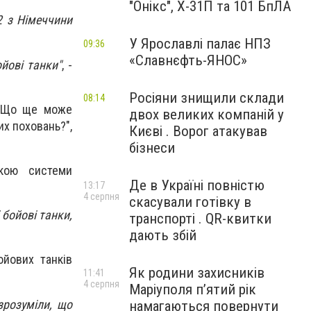
"Онікс", Х-31П та 101 БпЛА
2 з Німеччини
У Ярославлі палає НПЗ
09:36
«Славнєфть-ЯНОС»
йові танки"
, -
Росіяни знищили склади
08:14
. Що ще може
двох великих компаній у
их поховань?",
Києві . Ворог атакував
бізнеси
вкою системи
Де в Україні повністю
13:17
4 серпня
скасували готівку в
 бойові танки,
транспорті . QR-квитки
дають збій
ойових танків
Як родини захисників
11:41
4 серпня
Маріуполя пʼятий рік
зрозуміли, що
намагаються повернути