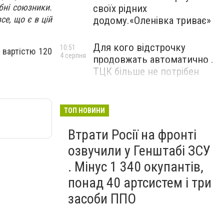
бні союзники.
своїх рідних
е, що є в цій
додому.«Оленівка триває»
Для кого відстрочку
10:51
 вартістю 120
4 серпня
продовжать автоматично .
ТЦК більше не потрібен
ТОП НОВИНИ
Втрати Росії на фронті
озвучили у Генштабі ЗСУ
. Мінус 1 340 окупантів,
понад 40 артсистем і три
засоби ППО