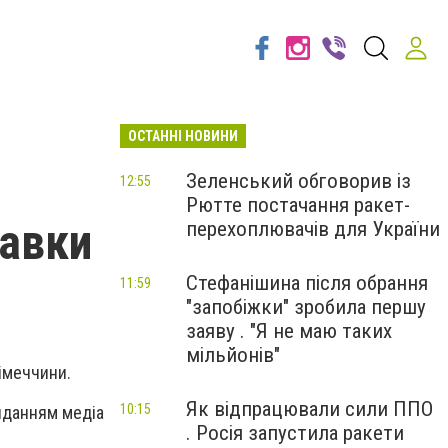
ОСТАННІ НОВИНИ
Зеленський обговорив із
12:55
Рютте постачання ракет-
тавки
перехоплювачів для України
Стефанішина після обрання
11:59
"запобіжки" зробила першу
заяву . "Я не маю таких
мільйонів"
Німеччини.
Як відпрацювали сили ППО
10:15
виданням медіа
. Росія запустила ракети