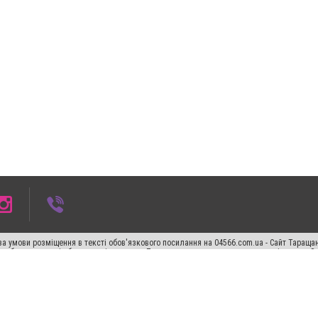
а умови розміщення в тексті обов'язкового посилання на 04566.com.ua - Cайт Таращан
го абзацу в тексті або в якості джерела. Порушення виняткових прав переслідується З
ський спецпроєкт", "Політичні новини", "Пресреліз", "PR", "Офіційно", "Політична рек
"CitySites"
Правила класифайд
Редакційна політика
Політика конфіденційності
Пр