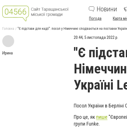
Новини
Погода
Карта мі
Головна
"Є підстави для надії": посол у Німеччині сподівається на поставки Україн
20:44, 5 листопада 2022 р.
"Є підста
Ирина
Німеччин
Україні L
Посол України в Берліні 
Про це, як
пише
"Європей
групи Funke.