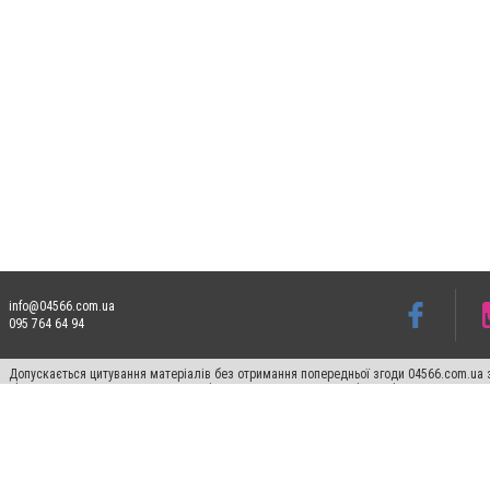
info@04566.com.ua
095 764 64 94
Допускається цитування матеріалів без отримання попередньої згоди 04566.com.ua з
відкритого для пошукових систем гіперпосилання на цитовані статті не нижче друго
Матеріали з плашками "Новини компаній", "Промо", "Партнерський матеріал", "Партнер
Реклама на сайті
Франшиза 