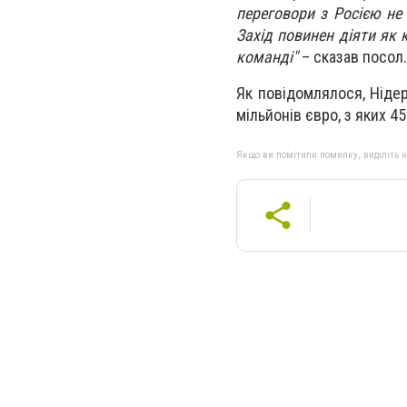
переговори з Росією не
Захід повинен діяти як 
команді"
– сказав посол.
Як повідомлялося, Нідер
мільйонів євро, з яких 4
Якщо ви помітили помилку, виділіть нео