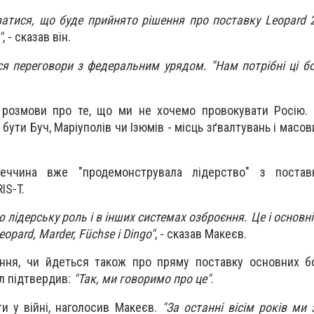
іватися, що буде прийнято рішення про поставку Leopard 
"
, - сказав він.
ся переговори з федеральним урядом. "Нам потрібні ці бо
 розмови про те, що ми не хочемо провокувати Росію
бути Буч, Маріуполів чи Ізюмів - місць зґвалтувань і масов
еччина вже "продемонструвала лідерство" з поста
IS-T.
 лідерську роль і в інших системах озброєння. Це і основні
opard, Marder, Füchse і Dingo"
, - сказав Макеєв.
ання, чи йдеться також про пряму поставку основних б
ол підтвердив:
"Так, ми говоримо про це"
.
ти у війні, наголосив Макеєв.
"За останні вісім років ми 