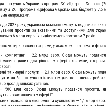
да про участь України в програмі ЄС «Цифрова Європа» (2
візу з ЄС. Програма «Цифрова Європа» має бюджет у 7,5 
ятьма напрямками.
а до 2027 року, українські компанії зможуть подати заявки
сування проєктів за вказаними та доступними для Укра
изько 6 млрд євро. Їх виділятимуть протягом 7 років.
упно чотири основні напрями, у яких можна отримати фінан
ий комп’ютинг — 2,2 млрд євро. Сюди можуть податися 
 масиви даних для рішень у сфері економіки, охорони
вості.
дані та хмарні послуги — 2,1 млрд євро. Сюди можуть пода
дукти на базі штучного інтелекту для полегшення роботи
або дослідницьких установ.
 – 580 млн євро. Сюди можуть податися проєкти, я
уття нових навичок у сфері IT.
вих технологій в економіці та суспільстві — 1,1 млрд євр