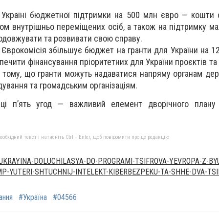
 Україні бюджетної підтримки на 500 млн євро — кошти
ом внутрішньо переміщених осіб, а також на підтримку ма
одовжувати та розвивати свою справу.
й Єврокомісія збільшує бюджет на гранти для України на 1
печити фінансування пріоритетних для України проєктів та
 тому, що гранти можуть надаватися напряму органам дер
ування та громадським організаціям.
ці п’ять угод — важливий елемент дворічного плану і
бхідний текст і натисніть Ctrl + Enter, щоб повідомити про це редакцію
I/UKRAYINA-DOLUCHILASYA-DO-PROGRAMI-TSIFROVA-YEVROPA-Z-BY
-YUTERI-SHTUCHNIJ-INTELEKT-KIBERBEZPEKU-TA-SHHE-DVA-TSI
ання
#Україна
#04566