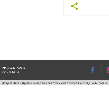
info@04566.com.ua
095 764 64 94
Допускається цитування матеріалів без отримання попередньої згоди 04566.com.ua з
відкритого для пошукових систем гіперпосилання на цитовані статті не нижче друго
Матеріали з плашками "Новини компаній", "Промо", "Партнерський матеріал", "Партнер
Реклама на сайті
Франшиза 