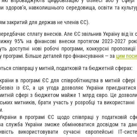
 які впроваджують цифровізацію у бізнесі або у сфері
и здоров’я, навколишнього середовища, освіти та культур
ям закритий для держав не членів ЄС).
передбачає сплату внесків. Але ЄС звільнив Україну від їх 
нижку 95% на фінансові внески протягом 2023-2027 рок
ть доступні нові робочі програми, конкурсні пропозиції 
 у програмі. Більше деталей про фінансування — за
цим пос
ться співпраці у митній, податковій та бюджетній сферах:
країни в програмі ЄС для співробітництва в митній сфері
езвіз із ЄС, а ця угода дозволяє України приєднатис
 митній сфері з бюджетом майже 1 млрд євро. Це дозвол
нських митників, брати участь у розробці та використанні
м.
України в програмі ЄС щодо співпраці у податковій сфе
ва служба України зможе обмінюватися досвідом та дан
ість використовувати сучасні європейські ІТ-сист