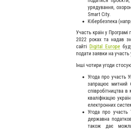
податися проєкти,
урядування, охорон
Smart City.
Кібербезпека (напр
Участь країн у Програмі 
2022 роках та надав з
сайті
Digital Europe
буду
подати заявки на участь
Інші чотири угоди стосую
Угода про участь У
запрацює митний б
співробітництва в
кваліфікацію украї
електронних систе
Угода про участь 
державна податко
також дає можлив