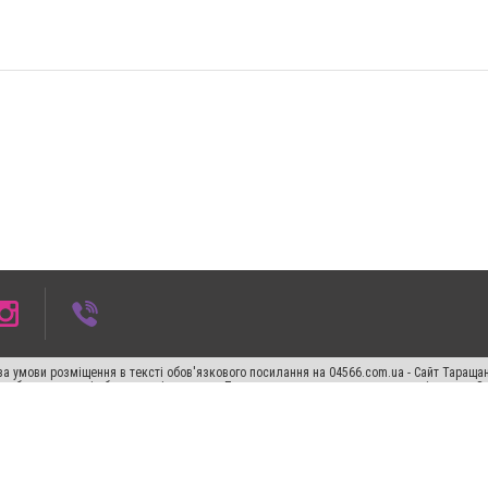
а умови розміщення в тексті обов'язкового посилання на 04566.com.ua - Cайт Таращан
го абзацу в тексті або в якості джерела. Порушення виняткових прав переслідується З
ський спецпроєкт", "Політичні новини", "Пресреліз", "PR", "Офіційно", "Політична рек
"CitySites"
Правила класифайд
Редакційна політика
Політика конфіденційності
Пр