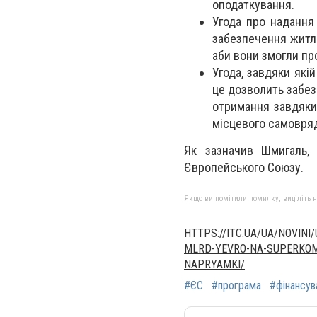
оподаткування.
Угода про надання
забезпечення житл
аби вони змогли пр
Угода, завдяки які
це дозволить забез
отримання завдяки
місцевого самовряд
Як зазначив Шмигаль, 
Європейського Союзу.
Якщо ви помітили помилку, виділіть нео
HTTPS://ITC.UA/UA/NOVIN
MLRD-YEVRO-NA-SUPERKOMP
NAPRYAMKI/
#ЄС
#програма
#фінансув