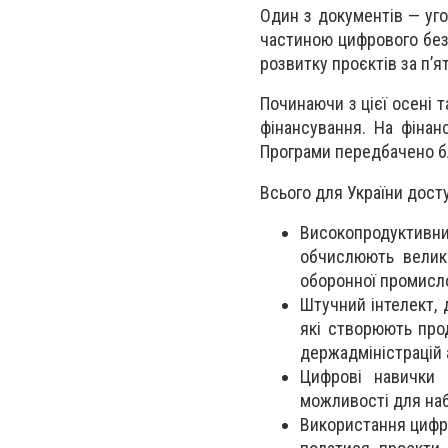
Один з документів — уго
частиною цифрового без
розвитку проєктів за п’
Починаючи з цієї осені т
фінансування. На фінан
Програми передбачено бл
Всього для України дост
Високопродуктивн
обчислюють великі
оборонної промисло
Штучний інтелект, 
які створюють про
держадміністрацій 
Цифрові навички
можливості для наб
Використання цифро