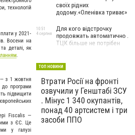
 електронного
своїх рідних
и, технологій
додому.«Оленівка триває»
Для кого відстрочку
10:51
сплати у 2021-
4 серпня
продовжать автоматично .
ів. Восени на
ТЦК більше не потрібен
та деталі, як
иланням
.
ТОП НОВИНИ
 — з 1 жовтня
Втрати Росії на фронті
я до програми
озвучили у Генштабі ЗСУ
ить підвищити
. Мінус 1 340 окупантів,
 європейських
понад 40 артсистем і три
рі Fiscalis —
засоби ППО
ими з ЄС. Це
еми у галузі