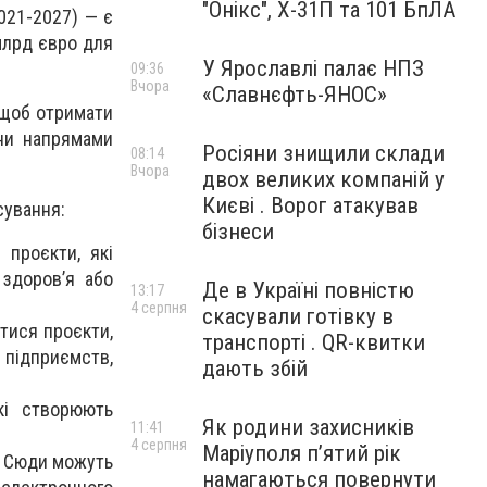
"Онікс", Х-31П та 101 БпЛА
021-2027) — є
млрд євро для
У Ярославлі палає НПЗ
09:36
Вчора
«Славнєфть-ЯНОС»
, щоб отримати
їни напрямами
Росіяни знищили склади
08:14
Вчора
двох великих компаній у
Києві . Ворог атакував
сування:
бізнеси
проєкти, які
 здоров’я або
Де в Україні повністю
13:17
4 серпня
скасували готівку в
тися проєкти,
транспорті . QR-квитки
 підприємств,
дають збій
кі створюють
Як родини захисників
11:41
4 серпня
Маріуполя пʼятий рік
о. Cюди можуть
намагаються повернути