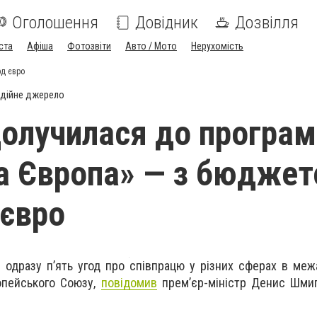
Оголошення
Довідник
Дозвілля
ста
Афіша
Фотозвіти
Авто / Мото
Нерухомість
рд євро
дійне джерело
долучилася до програ
а Європа» — з бюдже
 євро
и одразу п’ять угод про співпрацю у різних сферах в меж
ропейського Союзу,
повідомив
прем’єр-міністр Денис Шмиг