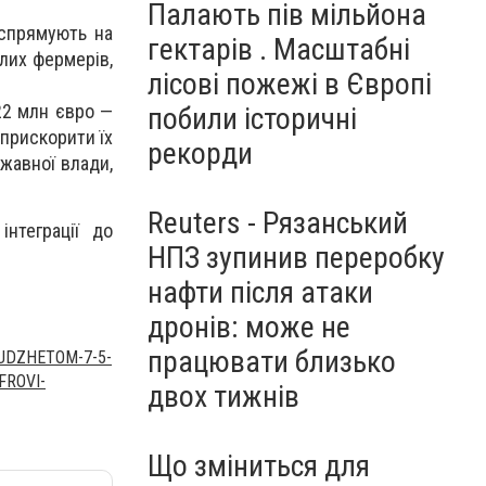
Палають пів мільйона
 спрямують на
гектарів . Масштабні
лих фермерів,
лісові пожежі в Європі
22 млн євро —
побили історичні
 прискорити їх
рекорди
жавної влади,
Reuters - Рязанський
нтеграції до
НПЗ зупинив переробку
нафти після атаки
дронів: може не
працювати близько
UDZHETOM-7-5-
FROVI-
двох тижнів
Що зміниться для