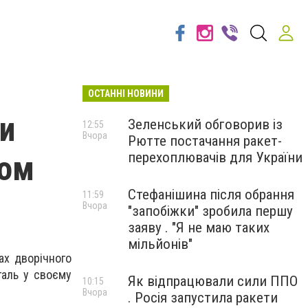
ОСТАННІ НОВИНИ
ми
Зеленський обговорив із
12:55
Вчора
Рютте постачання ракет-
том
перехоплювачів для України
Стефанішина після обрання
11:59
Вчора
"запобіжки" зробила першу
заяву . "Я не маю таких
мільйонів"
ах дворічного
аль у своєму
Як відпрацювали сили ППО
10:15
Вчора
. Росія запустила ракети