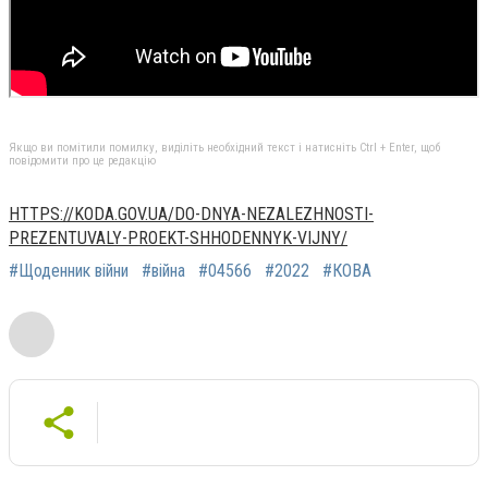
Якщо ви помітили помилку, виділіть необхідний текст і натисніть Ctrl + Enter, щоб
повідомити про це редакцію
HTTPS://KODA.GOV.UA/DO-DNYA-NEZALEZHNOSTI-
PREZENTUVALY-PROEKT-SHHODENNYK-VIJNY/
#Щоденник війни
#війна
#04566
#2022
#КОВА