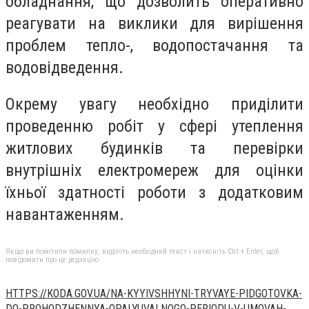
обладнання, що дозволить оперативно
реагувати на виклики для вирішення
проблем тепло-, водопостачання та
водовідведення.
Окрему увагу необхідно приділити
проведенню робіт у сфері утеплення
житлових будинків та перевірки
внутрішніх електромереж для оцінки
їхньої здатності роботи з додатковим
навантаженням.
Якщо ви помітили помилку, виділіть необхідний текст і натисніть Ctrl + Enter, щоб
повідомити про це редакцію
HTTPS://KODA.GOV.UA/NA-KYYIVSHHYNI-TRYVAYE-PIDGOTOVKA-
DO-PROHODZHENNYA-OPALYUVALNOGO-PERIODU-V-UMOVAH-