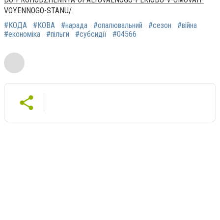
VOYENNOGO-STANU/
#КОДА
#КОВА
#нарада
#опалювальний
#сезон
#війна
#економіка
#пільги
#субсидії
#04566