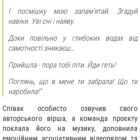
І посмішку мою запам'ятай. Згадуй
навіки. Уві сні і наяву.
Доки повільно у глибоких водах від
самотності зникаєш…
Прийшла - пора тобі піти. Йди геть!
Поглянь, що в мене ти забрала! Що ти
наробила!”
Співак особисто озвучив свого
авторського вірша, а команда проєкту
поклала його на музику, доповнила
емоційним асоціативним відеорядом та