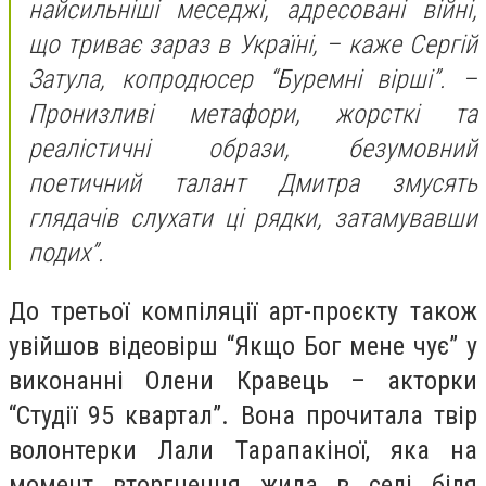
найсильніші меседжі, адресовані війні,
що триває зараз в Україні, – каже Сергій
Затула, копродюсер “Буремні вірші”. –
Пронизливі метафори, жорсткі та
реалістичні образи, безумовний
поетичний талант Дмитра змусять
глядачів слухати ці рядки, затамувавши
подих”.
До третьої компіляції арт-проєкту також
увійшов відеовірш “Якщо Бог мене чує” у
виконанні Олени Кравець – акторки
“Студії 95 квартал”. Вона прочитала твір
волонтерки Лали Тарапакіної, яка на
момент вторгнення жила в селі біля