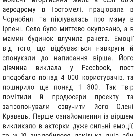
аеродрому в Гостомелі, працювала в
Чорнобилі та піклувалась про маму в
Ірпені. Село було миттєво окуповано, а в
мамин будинок влучила ракета. Емоції
від того, що відбувається навкруги й
спонукали до написання вірша. Його
дівчина виклала у Facebook, пост
вподобало понад 4 000 користувачів, та
поширило ще понад 1 800. Так твір
помітили й продюсери проєкту та
запропонували озвучити його Олені
Кравець. Перше ознайомлення із віршем
викликало в акторки дуже сильні емоції,
то ж їй знадобилося декілька днів аби