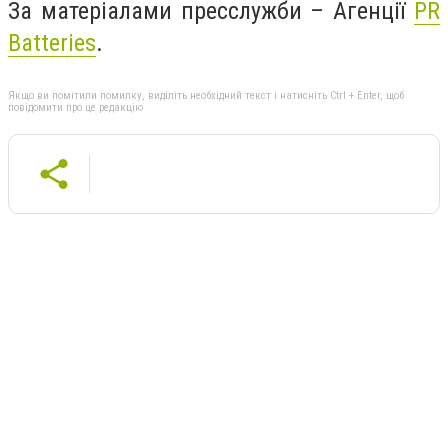
За матеріалами пресслужби – Агенції
PR
Batteries
.
Якщо ви помітили помилку, виділіть необхідний текст і натисніть Ctrl + Enter, щоб
повідомити про це редакцію