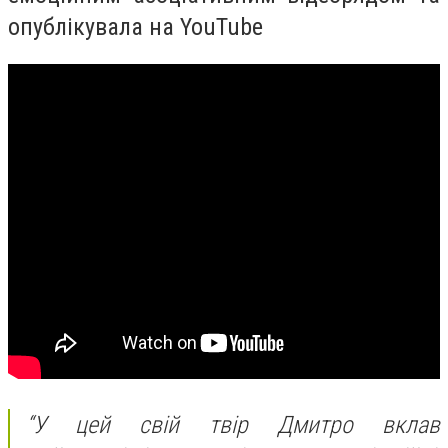
опублікувала на YouTube
“У цей свій твір Дмитро вклав