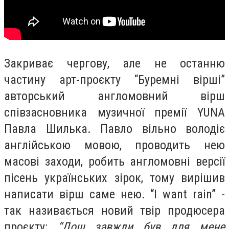
Закриває чергову, але не останню
частину арт-проєкту “Буремні вірші”
авторський англомовний вірш
співзасновника музичної премії YUNA
Павла Шилька. Павло вільно володіє
англійською мовою, проводить нею
масові заходи, робить англомовні версії
пісень українських зірок, тому вирішив
написати вірш саме нею. “I want rain” -
так називається новий твір продюсера
проєкту:
“Дощ завжди був для мене