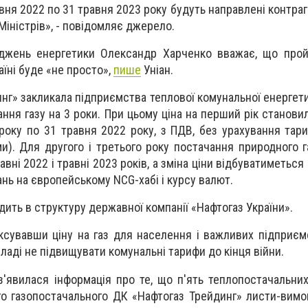
рвня 2022 по 31 травня 2023 року будуть направлені контраг
Міністрів», - повідомляє джерело.
джень енергетики Олександр Харченко вважає, що прой
їні буде «не просто»,
пише
Уніан.
нг» закликала підприємства теплової комунальної енергети
ння газу на 3 роки. При цьому ціна на перший рік становил
 року по 31 травня 2022 року, з ПДВ, без урахування тар
и). Для другого і третього року постачання природного г
авні 2022 і травні 2023 років, а зміна ціни відбуватиметься
ань на європейському NCG-хабі і курсу валют.
дить в структуру державної компанії «Нафтогаз України».
ксувавши ціну на газ для населення і важливих підприємс
ладі не підвищувати комунальні тарифи до кінця війни.
з'явилася інформація про те, що п'ять теплопостачальни
о газопостачального ДК «Нафтогаз Трейдинг» листи-вимо