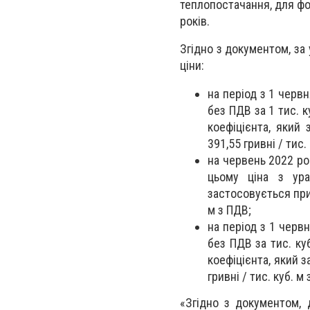
теплопостачання, для фо
років.
Згідно з документом, за
ціни:
на період з 1 червн
без ПДВ за 1 тис. к
коефіцієнта, який
391,55 гривні / тис.
на червень 2022 рок
цьому ціна з ура
застосовується при 
м з ПДВ;
на період з 1 червн
без ПДВ за тис. ку
коефіцієнта, який 
гривні / тис. куб. м
«Згідно з документом, 