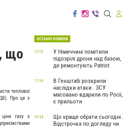
ОСТАННІ НОВИНИ
, що
У Німеччині помітили
13:10
підозрілі дрони над базою,
де ремонтують Patriot
В Генштабі розкрили
11:59
наслідки атаки . ЗСУ
мств теплової
масовано вдарили по Росії,
ДВ). Про це з
є прильоти
 ціни газу з
Що краще обрати сьогодні .
10:34
дприємствами
Відстрочка по догляду чи