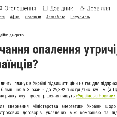
Оголошення
Довідник
Дозвілля
ста
Афіша
Фотозвіти
Авто / Мото
Нерухомість
дійне джерело
ання опалення утричі
аїнців?
динг» планує в Україні підвищити ціни на газ для підприє
більш ніж в 3 рази - до 29,392 тис.грн/тис. куб. м (з П
а ринку газу і проект рішення пишуть
«Українські Новини»
.
ула звернення Міністерства енергетики України щодо
строкових договорів, укладених між компанією та пі