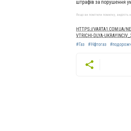
штрафів за порушення ум
Якщо ви помітили помилку, виділіть нео
HTTPS://VARTA1.COM.UA/
VTRICHI-DLYA-UKRAYINCIV
#Газ
#Нфтогаз
#подорожч