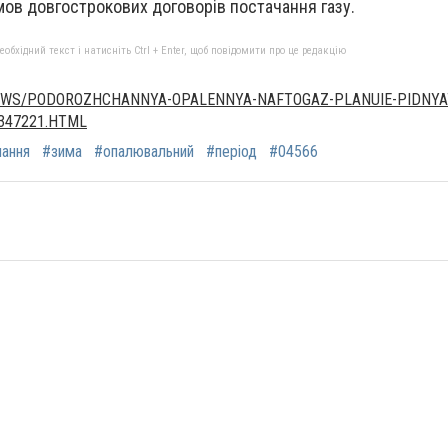
ов довгострокових договорів постачання газу.
бхідний текст і натисніть Ctrl + Enter, щоб повідомити про це редакцію
NEWS/PODOROZHCHANNYA-OPALENNYA-NAFTOGAZ-PLANUIE-PIDNYAT
_347221.HTML
ання
#зима
#опалювальний
#період
#04566