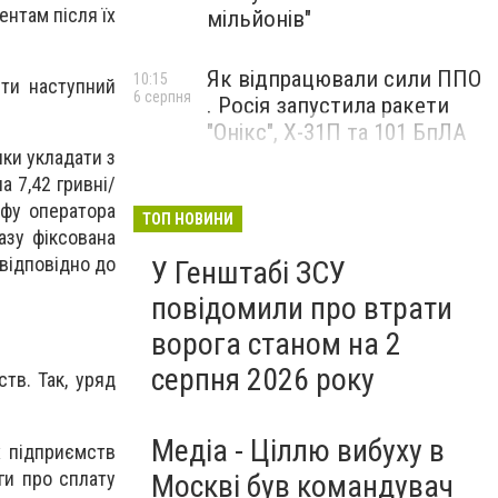
ентам після їх
мільйонів"
Як відпрацювали сили ППО
10:15
ти наступний
6 серпня
. Росія запустила ракети
"Онікс", Х-31П та 101 БпЛА
ки укладати з
а 7,42 гривні/
ифу оператора
ТОП НОВИНИ
азу фіксована
 відповідно до
У Генштабі ЗСУ
повідомили про втрати
ворога станом на 2
серпня 2026 року
тв. Так, уряд
Медіа - Ціллю вибуху в
х підприємств
ги про сплату
Москві був командувач