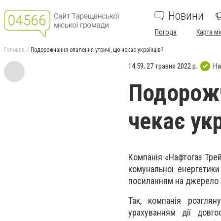
Новини
Погода
Карта мі
Головна
Подорожчання опалення утричі, що чекає українців?
14:59, 27 травня 2022 р.
На
Подорожч
чекає укр
Компанія «Нафтогаз Трей
комунальної енергетики 
посиланням на джерело н
Так, компанія розглян
урахуванням дії довго