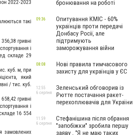
зон 2022-2023
бронювання на роботі
Опитування КМІС - 60%
09:36
влюються такі
українців проти передачі
Донбасу Росії, але
підтримують
 356,38 гривні
заморожування війни
нспортування і
ред складе 29
Нові правила тимчасового
08:08
с. куб. м, при
захисту для українців у ЄС
цієнта, який
ні / тис. куб.
Зеленський обговорив із
12:55
6 серпня
Рютте постачання ракет-
 658,42 гривні
перехоплювачів для України
нспортування і
складе 16 554
Стефанішина після обрання
11:59
6 серпня
"запобіжки" зробила першу
ня замовлених
заяву . "Я не маю таких