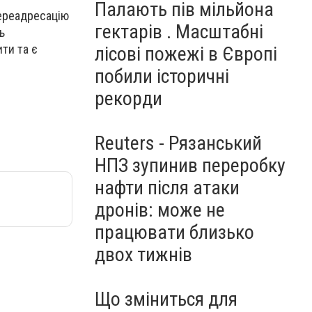
Палають пів мільйона
переадресацію
гектарів . Масштабні
ь
ити та є
лісові пожежі в Європі
побили історичні
рекорди
Reuters - Рязанський
НПЗ зупинив переробку
нафти після атаки
дронів: може не
працювати близько
двох тижнів
Що зміниться для