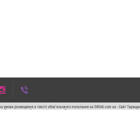
а умови розміщення в тексті обов'язкового посилання на 04566.com.ua - Cайт Таращан
го абзацу в тексті або в якості джерела. Порушення виняткових прав переслідується З
ський спецпроєкт", "Політичні новини", "Пресреліз", "PR", "Офіційно", "Політична рек
"CitySites"
Правила класифайд
Редакційна політика
Політика конфіденційності
Пр