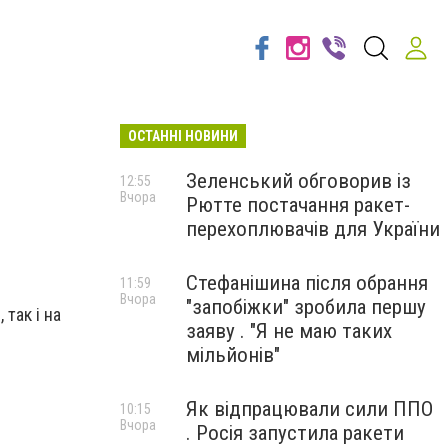
ОСТАННІ НОВИНИ
Зеленський обговорив із
12:55
Вчора
Рютте постачання ракет-
перехоплювачів для України
Стефанішина після обрання
11:59
Вчора
"запобіжки" зробила першу
так і на
заяву . "Я не маю таких
мільйонів"
Як відпрацювали сили ППО
10:15
Вчора
. Росія запустила ракети