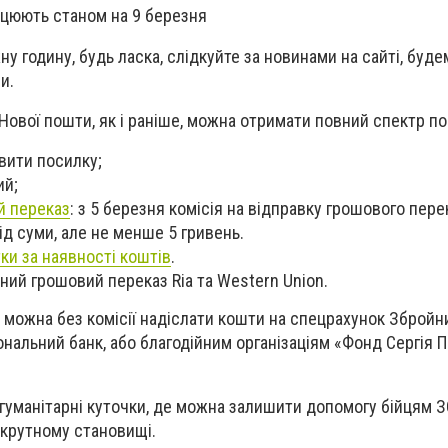
рацюють станом на 9 березня
у годину, будь ласка, слідкуйте за новинами на сайті, буде
и.
Нової пошти, як і раніше, можна отримати повний спектр по
вити посилку;
ий;
й переказ
: з 5 березня комісія на відправку грошового пер
ід суми, але не менше 5 гривень.
тки за наявності коштів
.
ий грошовий переказ Ria та Western Union.
х можна без комісії надіслати кошти на спецрахунок Збройн
ональний банк, або благодійним організаціям «Фонд Сергія 
гуманітарні куточки, де можна залишити допомогу бійцям З
скрутному становищі.