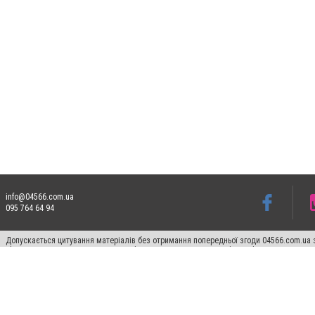
info@04566.com.ua
095 764 64 94
Допускається цитування матеріалів без отримання попередньої згоди 04566.com.ua з
відкритого для пошукових систем гіперпосилання на цитовані статті не нижче друго
Матеріали з плашками "Новини компаній", "Промо", "Партнерський матеріал", "Партнер
Реклама на сайті
Франшиза 