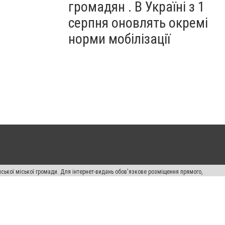
громадян . В Україні з 1
серпня оновлять окремі
норми мобілізації
ської міської громади. Для інтернет-видань обов'язкове розміщення прямого,
аконом.
лама" публікуються на правах реклами.
авила сайту
Автори проєкту