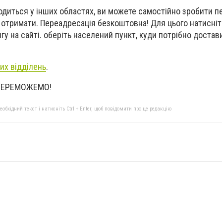
диться у інших областях, ви можете самостійно зробити 
о отримати. Переадресація безкоштовна! Для цього натисніт
гу на сайті. оберіть населений пункт, куди потрібно достав
их відділень
.
 ПЕРЕМОЖЕМО!
бхідний текст і натисніть Ctrl + Enter, щоб повідомити про це редакцію