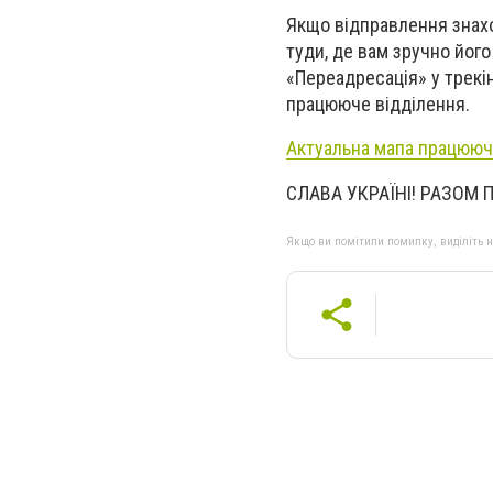
Якщо відправлення знахо
туди, де вам зручно йог
«Переадресація» у трекін
працююче відділення.
Актуальна мапа працююч
СЛАВА УКРАЇНІ! РАЗОМ
Якщо ви помітили помилку, виділіть нео