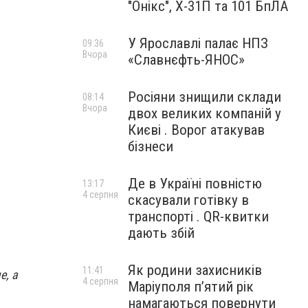
"Онікс", Х-31П та 101 БпЛА
У Ярославлі палає НПЗ
09:36
Вчора
«Славнєфть-ЯНОС»
Росіяни знищили склади
08:14
Вчора
двох великих компаній у
Києві . Ворог атакував
бізнеси
Де в Україні повністю
13:17
4 серпня
скасували готівку в
транспорті . QR-квитки
дають збій
Як родини захисників
11:41
е, а
4 серпня
Маріуполя пʼятий рік
намагаються повернути