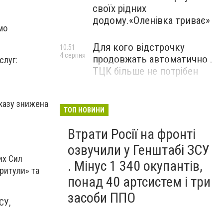
своїх рідних
додому.«Оленівка триває»
мо
Для кого відстрочку
10:51
4 серпня
продовжать автоматично .
слуг:
ТЦК більше не потрібен
еказу знижена
ТОП НОВИНИ
Втрати Росії на фронті
озвучили у Генштабі ЗСУ
их Сил
. Мінус 1 340 окупантів,
Притули» та
понад 40 артсистем і три
засоби ППО
СУ,