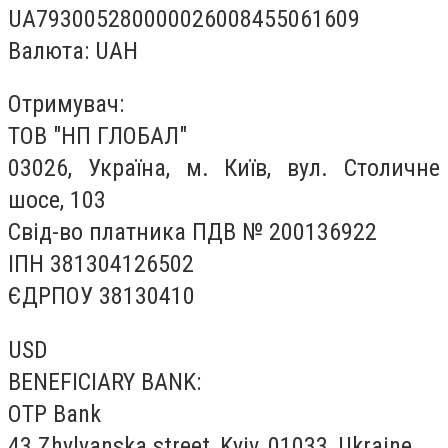
UA793005280000026008455061609
Валюта: UAH
Отримувач:
ТОВ "НП ГЛОБАЛ"
03026, Україна, м. Київ, вул. Столичне
шосе, 103
Свід-во платника ПДВ № 200136922
ІПН 381304126502
ЄДРПОУ 38130410
USD
BENEFICIARY BANK:
OTP Bank
43 Zhylyanska street, Kyiv, 01033, Ukraine