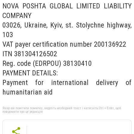
NOVA POSHTA GLOBAL LIMITED LIABILITY
COMPANY
03026, Ukraine, Kyiv, st. Stolychne highway,
103
VAT payer certification number 200136922
ITN 381304126502
Reg. code (EDRPOU) 38130410
PAYMENT DETAILS:
Payment for international delivery of
humanitarian aid
Якщо ви помітили помилку, виділіть необхідний текст і натисніть Ctrl + Enter, щоб
повідомити про це редакцію