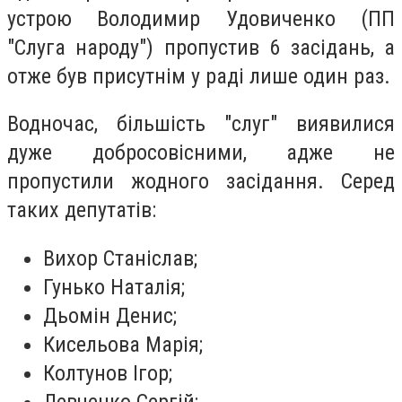
устрою
Володимир Удовиченко
(ПП
"Слуга народу") пропустив 6 засідань, а
отже був присутнім у раді лише один раз.
Водночас, більшість
"слуг"
виявилися
дуже добросовісними, адже не
пропустили жодного засідання. Серед
таких депутатів:
Вихор Станіслав;
Гунько Наталія;
Дьомін Денис;
Кисельова Марія;
Колтунов Ігор;
Левченко Сергій;