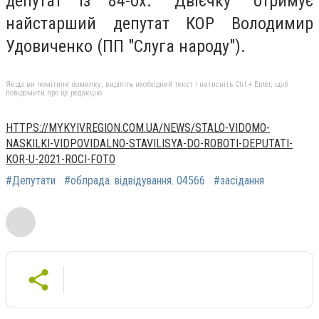
депутат із 84-ох. "Двієчку" отримує
найстарший депутат КОР Володимир
Удовиченко (ПП "Слуга народу").
Якщо ви помітили помилку, виділіть необхідний текст і натисніть Ctrl + Enter, щоб
повідомити про це редакцію
HTTPS://MYKYIVREGION.COM.UA/NEWS/STALO-VIDOMO-
NASKILKI-VIDPOVIDALNO-STAVILISYA-DO-ROBOTI-DEPUTATI-
KOR-U-2021-ROCI-FOTO
#Депутати
#облрада. відвідування. 04566
#засідання