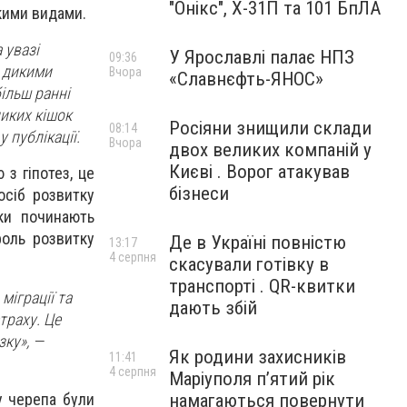
"Онікс", Х-31П та 101 БпЛА
кими видами.
 увазі
У Ярославлі палає НПЗ
09:36
і дикими
Вчора
«Славнєфть-ЯНОС»
більш ранні
диких кішок
Росіяни знищили склади
08:14
 публікації.
Вчора
двох великих компаній у
Києві . Ворог атакував
 з гіпотез, це
бізнеси
осіб розвитку
ьки починають
роль розвитку
Де в Україні повністю
13:17
4 серпня
скасували готівку в
транспорті . QR-квитки
іграції та
дають збій
траху. Це
зку», —
Як родини захисників
11:41
4 серпня
Маріуполя пʼятий рік
у черепа були
намагаються повернути