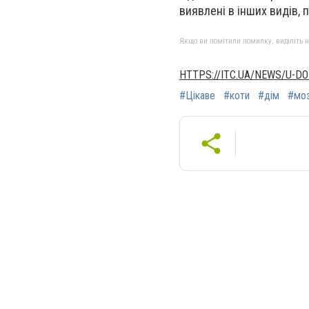
виявлені в інших видів, 
Якщо ви помітили помилку, виділіть нео
HTTPS://ITC.UA/NEWS/U-D
#Цікаве
#коти
#дім
#мо