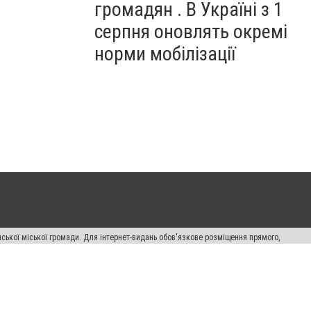
громадян . В Україні з 1
серпня оновлять окремі
норми мобілізації
ської міської громади. Для інтернет-видань обов'язкове розміщення прямого,
аконом.
лама" публікуються на правах реклами.
авила сайту
Автори проєкту