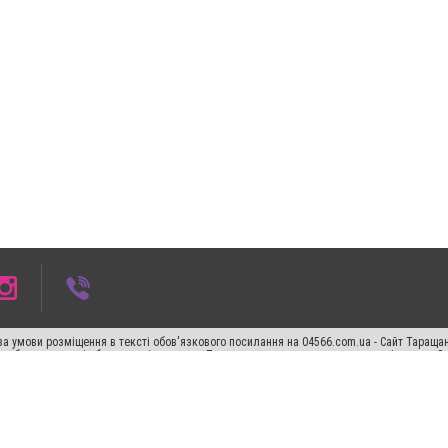
а умови розміщення в тексті обов'язкового посилання на 04566.com.ua - Cайт Таращан
го абзацу в тексті або в якості джерела. Порушення виняткових прав переслідується З
ський спецпроєкт", "Політичні новини", "Пресреліз", "PR", "Офіційно", "Політична рек
"CitySites"
Правила класифайд
Редакційна політика
Політика конфіденційності
Пр