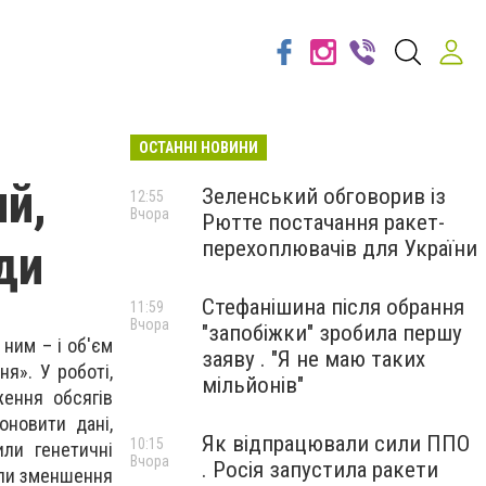
ОСТАННІ НОВИНИ
й,
Зеленський обговорив із
12:55
Вчора
Рютте постачання ракет-
ди
перехоплювачів для України
Стефанішина після обрання
11:59
Вчора
"запобіжки" зробила першу
 ним – і об'єм
заяву . "Я не маю таких
я». У роботі,
мільйонів"
ення обсягів
оновити дані,
Як відпрацювали сили ППО
10:15
ли генетичні
Вчора
. Росія запустила ракети
али зменшення