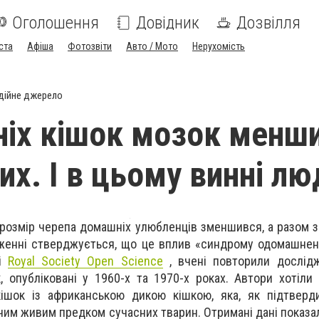
Оголошення
Довідник
Дозвілля
ста
Афіша
Фотозвіти
Авто / Мото
Нерухомість
дійне джерело
іх кішок мозок менши
их. І в цьому винні лю
в розмір черепа домашніх улюбленців зменшився, а разом з
женні стверджується, що це вплив «синдрому одомашненн
лі
Royal Society Open Science
, вчені повторили дослідж
, опубліковані у 1960-х та 1970-х роках. Автори хотіли 
ішок із африканською дикою кішкою, яка, як підтверди
чим живим предком сучасних тварин. Отримані дані показ