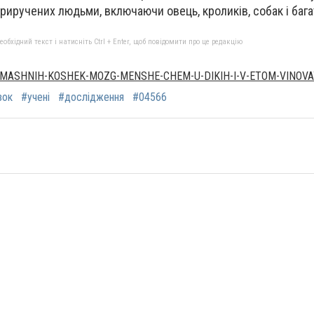
приручених людьми, включаючи овець, кроликів, собак і бага
бхідний текст і натисніть Ctrl + Enter, щоб повідомити про це редакцію
OMASHNIH-KOSHEK-MOZG-MENSHE-CHEM-U-DIKIH-I-V-ETOM-VINOVA
зок
#учені
#дослідження
#04566