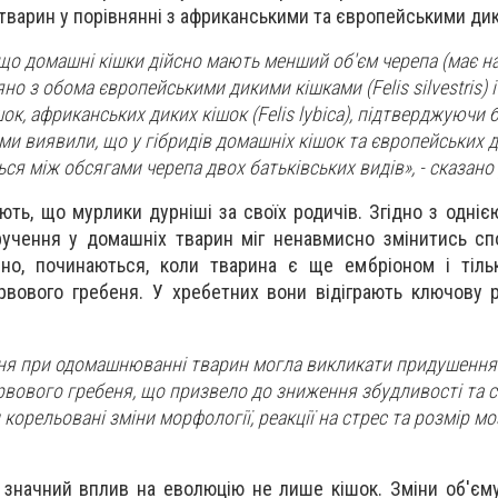
 тварин у порівнянні з африканськими та європейськими ди
 що домашні кішки дійсно мають менший об'єм черепа (має на
о з обома європейськими дикими кішками (Felis silvestris) 
к, африканських диких кішок (Felis lybica), підтверджуючи 
 ми виявили, що у гібридів домашніх кішок та європейських 
ся між обсягами черепа двох батьківських видів», - сказано у
ють, що мурлики дурніші за своїх родичів. Згідно з однією
ручення у домашніх тварин міг ненавмисно змінитись сп
ірно, починаються, коли тварина є ще ембріоном і тіл
рвового гребеня. У хребетних вони відіграють ключову 
ня при одомашнюванні тварин могла викликати придушення м
ервового гребеня, що призвело до зниження збудливості та с
орельовані зміни морфології, реакції на стрес та розмір мо
значний вплив на еволюцію не лише кішок. Зміни об'єм