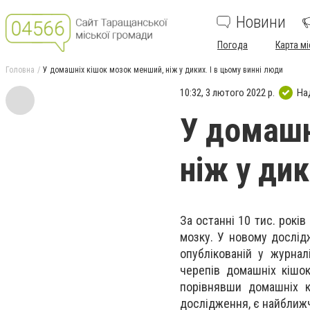
Новини
Погода
Карта мі
Головна
У домашніх кішок мозок менший, ніж у диких. І в цьому винні люди
10:32, 3 лютого 2022 р.
На
У домашн
ніж у дик
За останні 10 тис. рокі
мозку. У новому дослід
опублікованій у журна
черепів домашніх кішок
порівнявши домашніх к
дослідження, є найближ