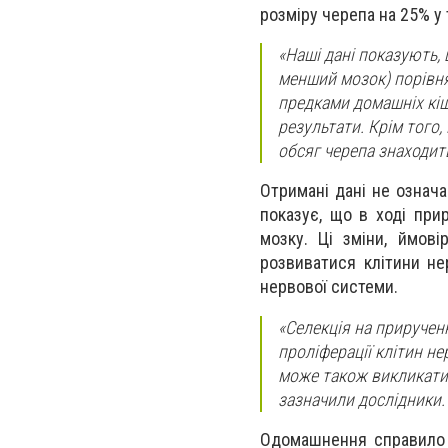
розміру черепа на 25% у
«Наші дані показують,
менший мозок) порівнян
предками домашніх кішо
результати. Крім того,
обсяг черепа знаходить
Отримані дані не означа
показує, що в ході при
мозку. Ці зміни, ймов
розвиватися клітини не
нервової системи.
«Селекція на приручен
проліферації клітин н
може також викликати к
зазначили дослідники.
Одомашнення справило 