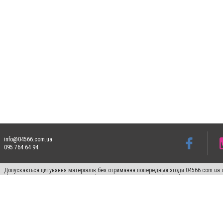
info@04566.com.ua
095 764 64 94
Допускається цитування матеріалів без отримання попередньої згоди 04566.com.ua з
відкритого для пошукових систем гіперпосилання на цитовані статті не нижче друго
Матеріали з плашками "Новини компаній", "Промо", "Партнерський матеріал", "Партнер
Реклама на сайті
Франшиза 