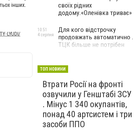
тьох інших.
своїх рідних
додому.«Оленівка триває»
Для кого відстрочку
10:51
TY-LYUDI/
4 серпня
продовжать автоматично .
ТЦК більше не потрібен
ТОП НОВИНИ
Втрати Росії на фронті
озвучили у Генштабі ЗСУ
. Мінус 1 340 окупантів,
понад 40 артсистем і три
засоби ППО