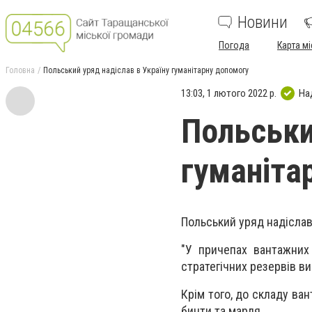
Новини
Погода
Карта мі
Головна
Польський уряд надіслав в Україну гуманітарну допомогу
13:03, 1 лютого 2022 р.
На
Польськи
гуманіта
Польський уряд надіслав
"У причепах вантажних
стратегічних резервів ви
Крім того, до складу ва
бинти та марля.