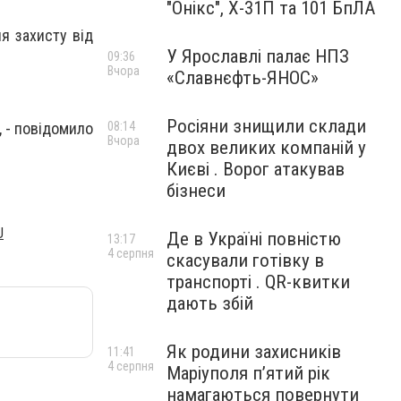
"Онікс", Х-31П та 101 БпЛА
я захисту від
У Ярославлі палає НПЗ
09:36
Вчора
«Славнєфть-ЯНОС»
Росіяни знищили склади
, - повідомило
08:14
Вчора
двох великих компаній у
Києві . Ворог атакував
бізнеси
U
Де в Україні повністю
13:17
4 серпня
скасували готівку в
транспорті . QR-квитки
дають збій
Як родини захисників
11:41
4 серпня
Маріуполя пʼятий рік
намагаються повернути