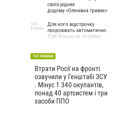
своїх рідних
додому.«Оленівка триває»
Для кого відстрочку
10:51
4 серпня
продовжать автоматично .
ТЦК більше не потрібен
ТОП НОВИНИ
Втрати Росії на фронті
озвучили у Генштабі ЗСУ
. Мінус 1 340 окупантів,
понад 40 артсистем і три
засоби ППО