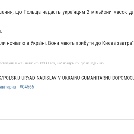
шення, що Польща надасть українцям 2 мільйони масок дл
.
али ночівлю в Україні. Вони мають прибути до Києва завтра"
бхідний текст і натисніть Ctrl + Enter, щоб повідомити про це редакцію
WS/POLSKIJ-URYAD-NADISLAV-V-UKRAINU-GUMANITARNU-DOPOMOG
анітарна
#04566