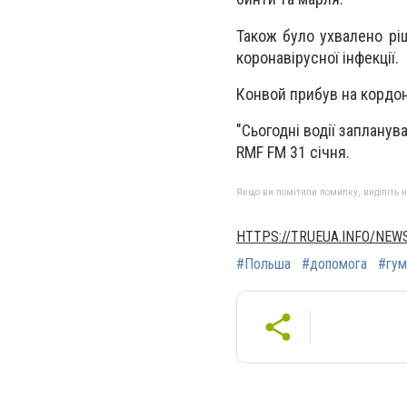
Також було ухвалено рі
коронавірусної інфекції.
Конвой прибув на кордон
"Сьогодні водії запланув
RMF FM 31 січня.
Якщо ви помітили помилку, виділіть нео
HTTPS://TRUEUA.INFO/NE
#Польша
#допомога
#гум