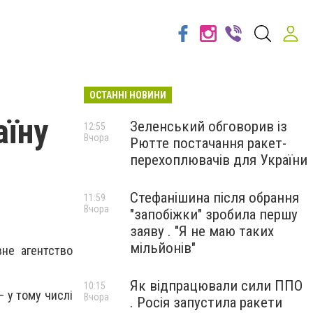
ОСТАННІ НОВИНИ
аїну
Зеленський обговорив із
12:55
Вчора
Рютте постачання ракет-
перехоплювачів для України
Стефанішина після обрання
11:59
Вчора
"запобіжки" зробила першу
заяву . "Я не маю таких
мільйонів"
вне агентство
Як відпрацювали сили ППО
10:15
— у тому числі
Вчора
. Росія запустила ракети