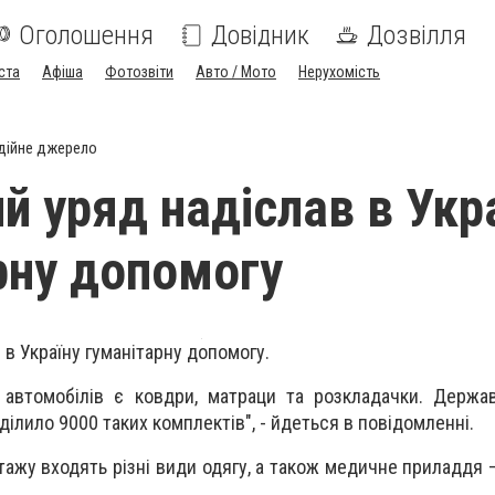
Оголошення
Довідник
Дозвілля
ста
Афіша
Фотозвіти
Авто / Мото
Нерухомість
дійне джерело
й уряд надіслав в Укр
рну допомогу
 в Україну гуманітарну допомогу.
 автомобілів є ковдри, матраци та розкладачки. Держа
ділило 9000 таких комплектів", - йдеться в повідомленні.
нтажу входять різні види одягу, а також медичне приладдя 