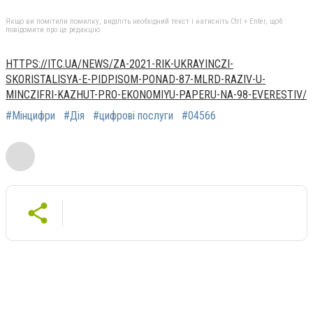
Якщо ви помітили помилку, виділіть необхідний текст і натисніть Ctrl + Enter, щоб
повідомити про це редакцію
HTTPS://ITC.UA/NEWS/ZA-2021-RIK-UKRAYINCZI-
SKORISTALISYA-E-PIDPISOM-PONAD-87-MLRD-RAZIV-U-
MINCZIFRI-KAZHUT-PRO-EKONOMIYU-PAPERU-NA-98-EVERESTIV/
#Мінцифри
#Дія
#цифрові послуги
#04566