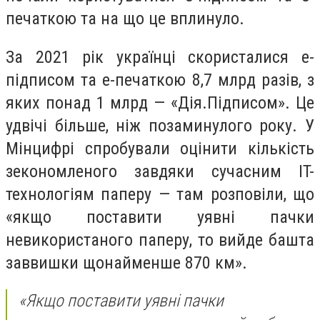
печаткою та на що це вплинуло.
За 2021 рік українці скористалися е-
підписом та е-печаткою 8,7 млрд разів, з
яких понад 1 млрд — «Дія.Підписом». Це
удвічі більше, ніж позаминулого року. У
Мінцифрі спробували оцінити кількість
зекономленого завдяки сучасним IT-
технологіям паперу — там розповіли, що
«якщо поставити уявні пачки
невикористаного паперу, то вийде башта
заввишки щонайменше 870 км».
«Якщо поставити уявні пачки