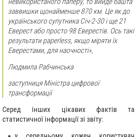
невикористаного паперу, то вийде башта
заввишки щонайменше 870 км. Це як до
українського супутника Січ-2-30 і ще 21
Еверест або просто 98 Еверестів. Ось такі
результати paperless, якщо міряти їх
Еверестами, для наочності»,
Людмила Рабчинська
заступниця Міністра цифрової
трансформації
Серед інших цікавих фактів та
статистичної інформації зі звіту:
у середньому кожен користувач