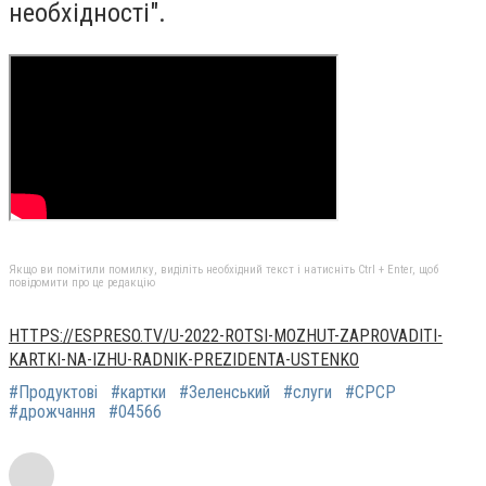
необхідності".
Якщо ви помітили помилку, виділіть необхідний текст і натисніть Ctrl + Enter, щоб
повідомити про це редакцію
HTTPS://ESPRESO.TV/U-2022-ROTSI-MOZHUT-ZAPROVADITI-
KARTKI-NA-IZHU-RADNIK-PREZIDENTA-USTENKO
#Продуктові
#картки
#Зеленський
#слуги
#СРСР
#дрожчання
#04566