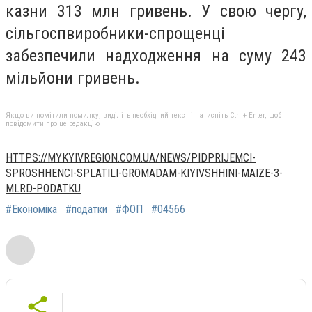
казни 313 млн гривень. У свою чергу,
сільгоспвиробники-спрощенці
забезпечили надходження на суму 243
мільйони гривень.
Якщо ви помітили помилку, виділіть необхідний текст і натисніть Ctrl + Enter, щоб
повідомити про це редакцію
HTTPS://MYKYIVREGION.COM.UA/NEWS/PIDPRIJEMCI-
SPROSHHENCI-SPLATILI-GROMADAM-KIYIVSHHINI-MAIZE-3-
MLRD-PODATKU
#Економіка
#податки
#ФОП
#04566