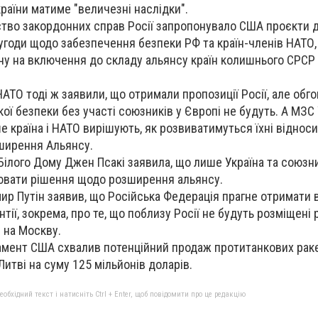
країни матиме "величезні наслідки".
ство закордонних справ Росії запропонувало США проєкти 
а угоди щодо забезпечення безпеки РФ та країн-членів НАТО
у на включення до складу альянсу країн колишнього СРСР (
НАТО тоді ж заявили, що отримали пропозиції Росії, але об
ої безпеки без участі союзників у Європі не будуть. А МЗС
е країна і НАТО вирішують, як розвиватимуться їхні віднос
ширення Альянсу.
Білого Дому Джен Псакі заявила, що лише Україна та союзн
ювати рішення щодо розширення альянсу.
ир Путін заявив, що Російська Федерація прагне отримати 
тії, зокрема, про те, що поблизу Росії не будуть розміщені 
і на Москву.
мент США схвалив потенційний продаж протитанкових рак
Литві на суму 125 мільйонів доларів.
бхідний текст і натисніть Ctrl + Enter, щоб повідомити про це редакцію