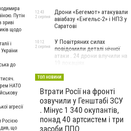
олодимира
Дрони «Бегемот» атакували
12:43
їною. Путін
2 серпня
авіабазу «Енгельс-2» і НПЗ у
в зриві
Саратові
ників щодо
У Повітряних силах
10:12
алії і
2 серпня
повідомили деталі нічної
 України
атаки . 24 дрони влучили на
19 локаціях
ська до
ТОП НОВИНИ
 тисяч.
арем НАТО
Втрати Росії на фронті
ійськову
озвучили у Генштабі ЗСУ
ої агресії
. Мінус 1 340 окупантів,
понад 40 артсистем і три
м Росією
засоби ППО
едив, що