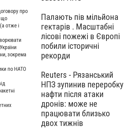
договору про
Палають пів мільйона
, що
гектарів . Масштабні
а отже і
лісові пожежі в Європі
говорювати
побили історичні
 України
рекорди
ини, зокрема
ики по НАТО
Reuters - Рязанський
НПЗ зупинив переробку
від
ракетні
нафти після атаки
дронів: може не
етних
працювати близько
двох тижнів