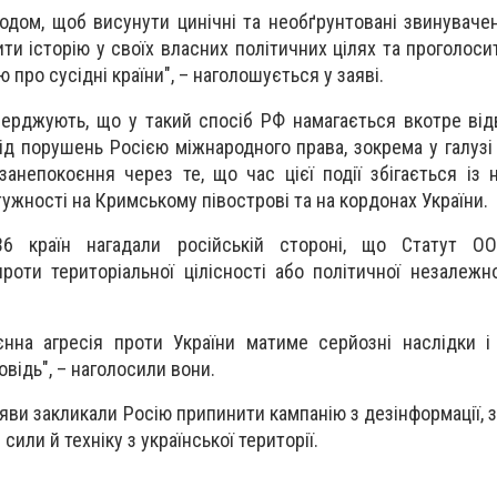
ходом, щоб висунути цинічні та необґрунтовані звинуваче
ти історію у своїх власних політичних цілях та проголос
 про сусідні країни", – наголошується у заяві.
верджують, що у такий спосіб РФ намагається вкотре від
ід порушень Росією міжнародного права, зокрема у галузі
анепокоєння через те, що час цієї події збігається із
тужності на Кримському півострові та на кордонах України.
36 країн нагадали російській стороні, що Статут О
роти територіальної цілісності або політичної незалежно
єнна агресія проти України матиме серйозні наслідки 
овідь", – наголосили вони.
аяви закликали Росію припинити кампанію з дезінформації, 
сили й техніку з української території.