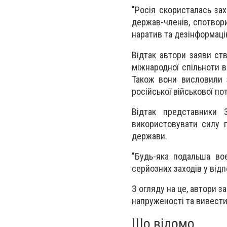
"Росія скористалась за
держав-членів, спотвори
наратив та дезінформацію
Відтак автори заяви ст
міжнародної спільноти в
Також вони висловили з
російської військової по
Відтак представники 
використовувати силу п
держави.
"Будь-яка подальша во
серйозних заходів у відп
З огляду на це, автори з
напруженості та вивести 
Що відомо