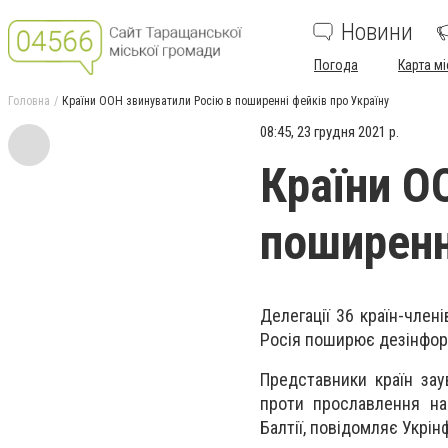
Новини
Погода
Карта мі
Головна
Країни ООН звинуватили Росію в поширенні фейків про Україну
08:45, 23 грудня 2021 р.
Країни О
поширенн
Делегації 36 країн-член
Росія поширює дезінформ
Представники країн зау
проти прославлення нац
Балтії, повідомляє Укрін