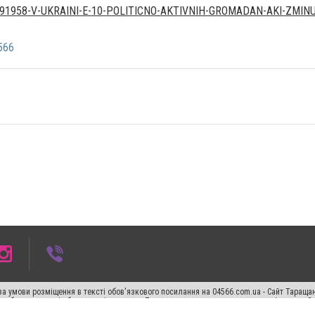
91958-V-UKRAINI-E-10-POLITICNO-AKTIVNIH-GROMADAN-AKI-ZMIN
566
а умови розміщення в тексті обов'язкового посилання на 04566.com.ua - Cайт Таращан
го абзацу в тексті або в якості джерела. Порушення виняткових прав переслідується З