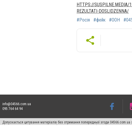
HTTPS://SUSPILNE.MEDIA/1
REZULTATI-DOSLIDZENNA/
#Росія
#фейк
#ООН
#04
info@04566.com.ua
095 764 64 94
Допускається цитування матеріалів без отримання попередньої згоди 04566.com.ua з
відкритого для пошукових систем гіперпосилання на цитовані статті не нижче друго