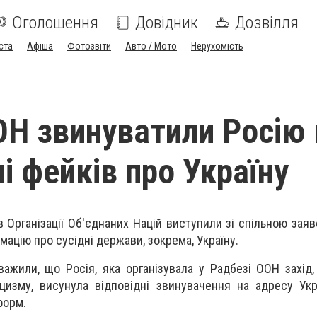
Оголошення
Довідник
Дозвілля
ста
Афіша
Фотозвіти
Авто / Мото
Нерухомість
ОН звинуватили Росію 
і фейків про Україну
ів Організації Об'єднаних Націй виступили зі спільною зая
ацію про сусідні держави, зокрема, Україну.
важили, що Росія, яка організувала у Радбезі ООН захід
изму, висунула відповідні звинувачення на адресу Укр
форм.