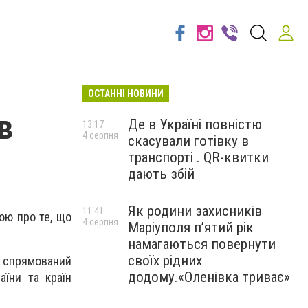
ОСТАННІ НОВИНИ
в
Де в Україні повністю
13:17
4 серпня
скасували готівку в
транспорті . QR-квитки
дають збій
Як родини захисників
11:41
вою про те, що
4 серпня
Маріуполя пʼятий рік
намагаються повернути
своїх рідних
, спрямований
додому.«Оленівка триває»
аїни та країн