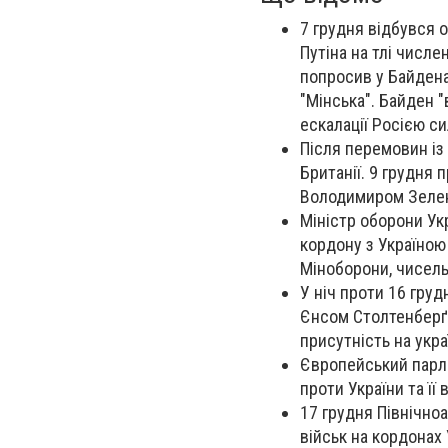
7 грудня відбувся 
Путіна на тлі числе
попросив у Байдена
"Мінська". Байден 
ескалації Росією си
Після перемовин із 
Британії. 9 грудня
Володимиром Зеле
Міністр оборони Ук
кордону з Україною
Міноборони, чисель
У ніч проти 16 гру
Єнсом Столтенберґо
присутність на укра
Європейський парла
проти України та її
17 грудня Північно
військ на кордонах 