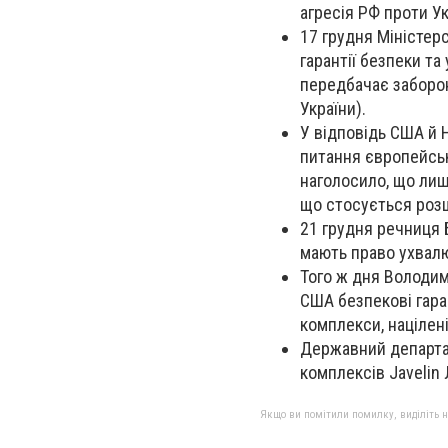
агресія РФ проти У
17 грудня Міністер
гарантії безпеки т
передбачає заборон
України).
У відповідь США й 
питання європейськ
наголосило, що лиш
що стосується роз
21 грудня речниця 
мають право ухвал
Того ж дня Володим
США безпекові гаран
комплекси, націлен
Державний департа
комплексів Javelin 
Якщо ви помітили помилку, виділіть нео