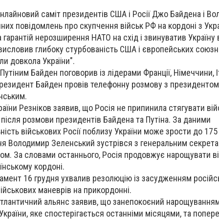
онлайновий саміт президентів США і Росії Джо Байдена і В
нних повідомлень про скупчення військ РФ на кордоні з Укра
 гарантій нерозширення НАТО на схід і звинуватив Україну 
"висловив глибоку стурбованість США і європейських союз
ли довкола України".
Путіним Байден поговорив із лідерами Франції, Німеччини, Іт
 президент Байден провів телефонну розмову з президентом
нським.
раїни Резніков заявив, що Росія не припинила стягувати вій
 після розмови президентів Байдена та Путіна. За даними
ність військових Росії поблизу України може зрости до 175
дня Володимир Зеленський зустрівся з генеральним секрет
м. За словами останнього, Росія продовжує нарощувати в
їнському кордоні.
мент 16 грудня ухвалив резолюцію із засудженням російськ
 військових маневрів на прикордонні.
атлантичний альянс заявив, що занепокоєний нарощування
України, яке спостерігається останніми місяцями, та попер