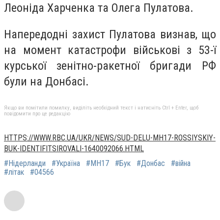
Леоніда Харченка та Олега Пулатова.
Напередодні захист Пулатова визнав, що
на момент катастрофи військові з 53-ї
курської зенітно-ракетної бригади РФ
були на Донбасі.
Якщо ви помітили помилку, виділіть необхідний текст і натисніть Ctrl + Enter, щоб
повідомити про це редакцію
HTTPS://WWW.RBC.UA/UKR/NEWS/SUD-DELU-MH17-ROSSIYSKIY-
BUK-IDENTIFITSIROVALI-1640092066.HTML
#Нідерланди
#Україна
#МН17
#Бук
#Донбас
#війна
#літак
#04566