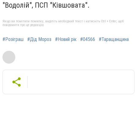
"Водолій", ПСП "Ківшовата".
Якщо ви помітили помилку, виділіть необхідний текст і натисніть Ctrl + Enter, щоб
повідомити про це редакцію
#Розіграш
#Дід Мороз
#Новий рік
#04566
#Таращанщина