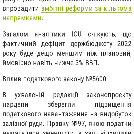
впровадити
амбітні реформи за кількома
напрямками
.
Загалом аналітики ICU очікують, що
фактичний дефіцит держбюджету 2022
року буде дещо меншим ніж плановий,
ймовірно навіть нижче 3% ВВП.
Вплив податкового закону №5600
В ухваленій редакції законопроєкту
нардепи зберегли підвищення
податкового навантаження на видобуток
залізної руди. Правку №97, якою податки
намагалися зменшити, у залі відхилили