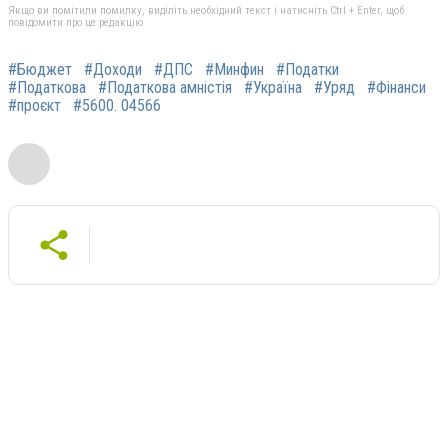
Якщо ви помітили помилку, виділіть необхідний текст і натисніть Ctrl + Enter, щоб
повідомити про це редакцію
#Бюджет
#Доходи
#ДПС
#Минфин
#Податки
#Податкова
#Податкова амністія
#Україна
#Уряд
#Фінанси
#проєкт
#5600. 04566