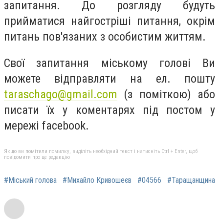
запитання. До розгляду будуть
прийматися найгостріші питання, окрім
питань пов'язаних з особистим життям.
Свої запитання міському голові Ви
можете відправляти на ел. пошту
taraschago@gmail.com
(з поміткою) або
писати їх у коментарях під постом у
мережі facebook.
Якщо ви помітили помилку, виділіть необхідний текст і натисніть Ctrl + Enter, щоб
повідомити про це редакцію
#Міський голова
#Михайло Кривошеєв
#04566
#Таращанщина