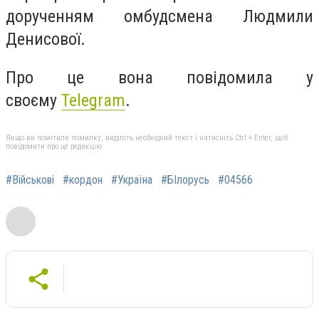
дорученням омбудсмена Людмили
Денисової.
Про це вона повідомила у
своєму
Telegram
.
Якщо ви помітили помилку, виділіть необхідний текст і натисніть Ctrl + Enter, щоб
повідомити про це редакцію
#Військові
#кордон
#Україна
#БІлорусь
#04566