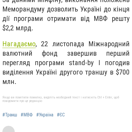
Меморандуму дозволить Україні до кінця
дії програми отримати від МВФ решту
$2,2 млрд.
Нагадаємо
, 22 листопада Міжнародний
валютний фонд завершив перший
перегляд програми stand-by І погодив
виділення Україні другого траншу в $700
млн.
Якщо ви помітили помилку, виділіть необхідний текст і натисніть Ctrl + Enter, щоб
повідомити про це редакцію
#Транш
#МВФ
#Україна
#ЄС