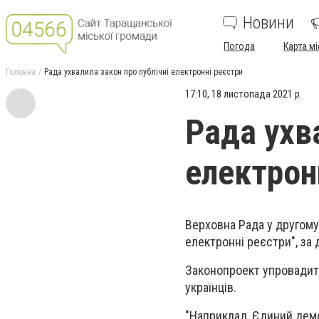
Новини
Погода
Карта мі
Головна
Рада ухвалила закон про публічні електронні реєстри
17:10, 18 листопада 2021 р.
Рада ухв
електрон
Верховна Рада у другому
електронні реєстри", за
Законопроект упровадить
українців.
"Наприклад, Єдиний демо