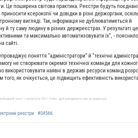
ти. Це поширена світова практика. Реєстри будуть поєднан
 приносити ксерокопії чи довідки в різні держоргани, оскіл
тронному вигляді. Так, інформація не дублюватиметься й
ну й ту саму людину в різних держреєстрах. У результаті ц
тивними та максимально автоматизовувати їх", - пояснило
а сайті.
упроваджує поняття "адміністратори" й "технічні адміністр
змогу не створювати окремої технічної команди для кожног
о використовувати наявні в державі ресурси команд розро
м того, як очікується, це підвищить ефективність використ
бхідний текст і натисніть Ctrl + Enter, щоб повідомити про це редакцію
ектронні реєстри
#04566