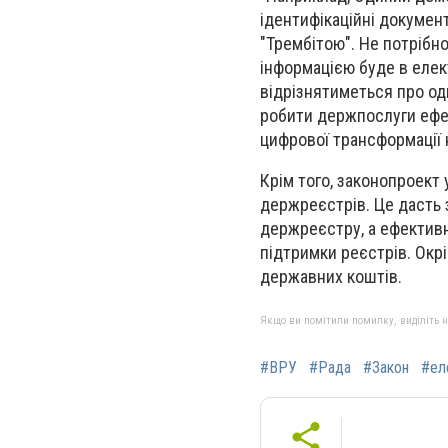
ідентифікаційні докумен
"Трембітою". Не потрібно
інформацією буде в елек
відрізнятиметься про од
робити держпослуги ефек
цифрової трансформації н
Крім того, законопроект 
держреєстрів. Це дасть 
держреєстру, а ефективн
підтримки реєстрів. Окрі
державних коштів.
Якщо ви помітили помилку, виділіть нео
#ВРУ
#Рада
#Закон
#ел