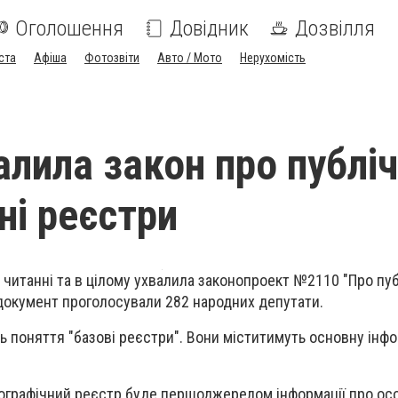
Оголошення
Довідник
Дозвілля
ста
Афіша
Фотозвіти
Авто / Мото
Нерухомість
алила закон про публіч
ні реєстри
 читанні та в цілому ухвалила законопроект №2110 "Про пуб
 документ проголосували 282 народних депутати.
 поняття "базові реєстри". Вони міститимуть основну інф
графічний реєстр буде першоджерелом інформації про особу -