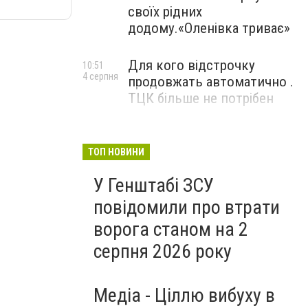
своїх рідних
додому.«Оленівка триває»
Для кого відстрочку
10:51
4 серпня
продовжать автоматично .
ТЦК більше не потрібен
ТОП НОВИНИ
У Генштабі ЗСУ
повідомили про втрати
ворога станом на 2
серпня 2026 року
Медіа - Ціллю вибуху в