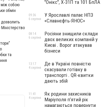
"Онікс", Х-31П та 101 БпЛА
і між собою
ьки обмін
У Ярославлі палає НПЗ
09:36
6 серпня
«Славнєфть-ЯНОС»
е дозволить
 Міністерство
Росіяни знищили склади
08:14
6 серпня
двох великих компаній у
атори"
Києві . Ворог атакував
о
бізнеси
бки та
ання
Де в Україні повністю
13:17
4 серпня
скасували готівку в
транспорті . QR-квитки
дають збій
Як родини захисників
11:41
4 серпня
Маріуполя пʼятий рік
намагаються повернути