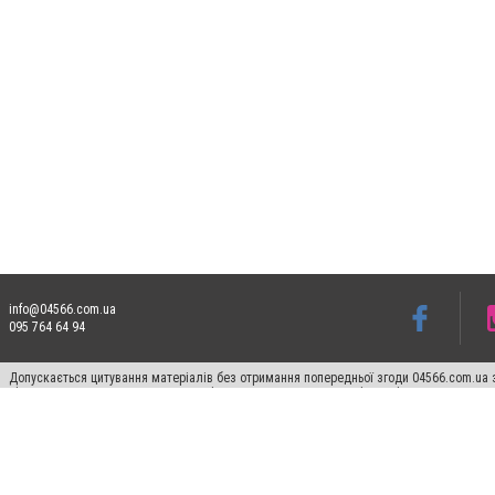
info@04566.com.ua
095 764 64 94
Допускається цитування матеріалів без отримання попередньої згоди 04566.com.ua з
відкритого для пошукових систем гіперпосилання на цитовані статті не нижче друго
Матеріали з плашками "Новини компаній", "Промо", "Партнерський матеріал", "Партнер
Реклама на сайті
Франшиза 