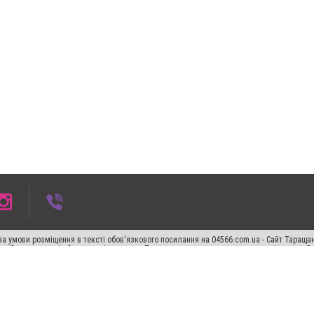
а умови розміщення в тексті обов'язкового посилання на 04566.com.ua - Cайт Таращан
го абзацу в тексті або в якості джерела. Порушення виняткових прав переслідується З
ський спецпроєкт", "Політичні новини", "Пресреліз", "PR", "Офіційно", "Політична рек
"CitySites"
Правила класифайд
Редакційна політика
Політика конфіденційності
Пр