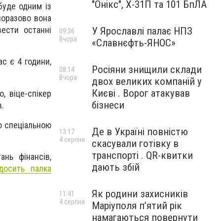
"Онікс", Х-31П та 101 БпЛА
буде одним із
норазово вона
ести останні
У Ярославлі палає НПЗ
09:36
Вчора
«Славнєфть-ЯНОС»
с є 4 години,
Росіяни знищили склади
08:14
Вчора
двох великих компаній у
Києві . Ворог атакував
, віце-спікер
бізнеси
в.
ю спеціальною
Де в Україні повністю
13:17
4 серпня
скасували готівку в
транспорті . QR-квитки
ань фінансів,
дають збій
досить палка
Як родини захисників
11:41
4 серпня
Маріуполя пʼятий рік
намагаються повернути