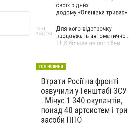
своїх рідних
додому.«Оленівка триває»
Для кого відстрочку
10:51
4 серпня
продовжать автоматично .
ТЦК більше не потрібен
ТОП НОВИНИ
Втрати Росії на фронті
озвучили у Генштабі ЗСУ
. Мінус 1 340 окупантів,
понад 40 артсистем і три
засоби ППО