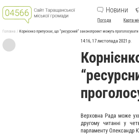
Новини
Погода
Карта мі
Головна
Корнієнко припускає, що “ресурсний” законопроект можуть проголосувати
14:16, 17 листопада 2021 р.
Корнієнк
“ресурсн
проголос
Верховна Рада може ухв
другому читанні у чет
парламенту Олександр К