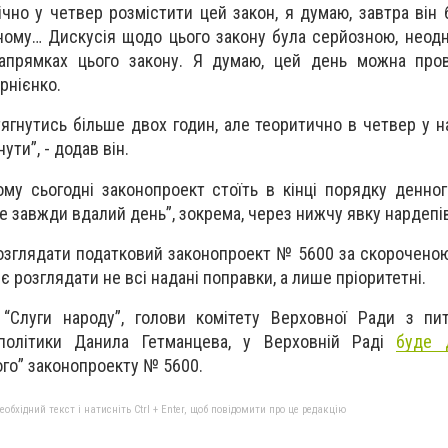
чно у четвер розмістити цей закон, я думаю, завтра він 
ому… Дискусія щодо цього закону була серйозною, неод
напрямках цього закону. Я думаю, цей день можна пров
орнієнко.
ягнутись більше двох годин, але теоритично в четвер у на
ти”, - додав він.
му сьогодні законопроект стоїть в кінці порядку денного
не завжди вдалий день”, зокрема, через нижчу явку нардепі
озглядати податковий законопроект № 5600 за скорочено
 розглядати не всі надані поправки, а лише пріоритетні.
“Слуги народу”, голови комітету Верховної Ради з пит
 політики Данила Гетманцева, у Верховній Раді
буде 
го” законопроекту № 5600.
бхідний текст і натисніть Ctrl + Enter, щоб повідомити про це редакцію