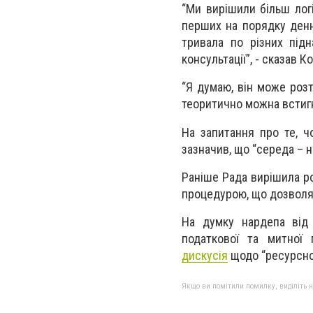
“Ми вирішили більш логі
перших на порядку денн
тривала по різних під
консультації”, - сказав К
“Я думаю, він може розт
теоритично можна встигну
На запитання про те, чо
зазначив, що “середа – 
Раніше Рада вирішила р
процедурою, що дозволяє
На думку нардепа від 
податкової та митної
дискусія
щодо “ресурсно
Якщо ви помітили помилку, виділіть нео