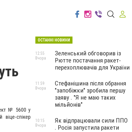
ОСТАННІ НОВИНИ
Зеленський обговорив із
12:55
Вчора
Рютте постачання ракет-
уть
перехоплювачів для України
Стефанішина після обрання
11:59
Вчора
"запобіжки" зробила першу
заяву . "Я не маю таких
мільйонів"
оект № 5600 у
 віце-спікер
Як відпрацювали сили ППО
10:15
Вчора
. Росія запустила ракети