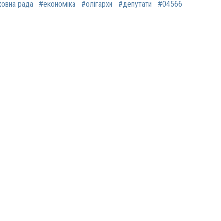
овна рада
#економіка
#олігархи
#депутати
#04566