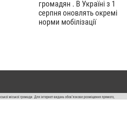
громадян . В Україні з 1
серпня оновлять окремі
норми мобілізації
ської міської громади. Для інтернет-видань обов'язкове розміщення прямого,
аконом.
лама" публікуються на правах реклами.
авила сайту
Автори проєкту