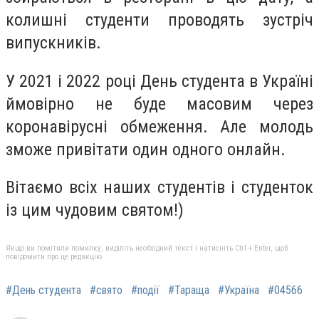
колишні студенти проводять зустріч
випускників.
У 2021 і 2022 році День студента в Україні
ймовірно не буде масовим через
коронавірусні обмеження. Але молодь
зможе привітати один одного онлайн.
Вітаємо всіх наших студентів і студенток
із цим чудовим святом!)
Якщо ви помітили помилку, виділіть необхідний текст і натисніть Ctrl + Enter, щоб
повідомити про це редакцію
#День студента
#свято
#події
#Тараща
#Україна
#04566