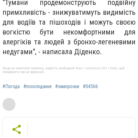
"
Тумани продемонструють подвійну
примхливість - знижуватимуть видимість
для водіїв та пішоходів і можуть своєю
вогкістю бути некомфортними для
алергіків та людей з бронхо-легеневими
недугами
", - написала Діденко.
Якщо ви помітили помилку, виділіть необхідний текст і натисніть Ctrl + Enter, щоб
повідомити про це редакцію
#Погода
#похолодання
#заморозки
#04566