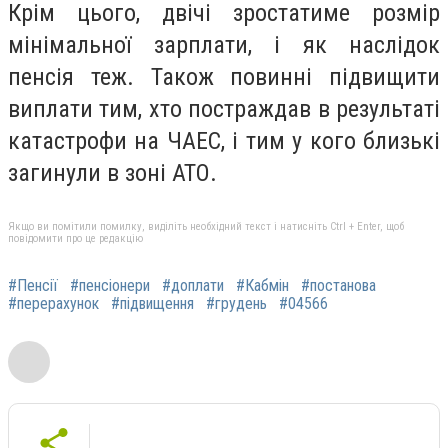
Крім цього, двічі зростатиме розмір
мінімальної зарплати, і як наслідок
пенсія теж. Також повинні підвищити
виплати тим, хто постраждав в результаті
катастрофи на ЧАЕС, і тим у кого близькі
загинули в зоні АТО.
Якщо ви помітили помилку, виділіть необхідний текст і натисніть Ctrl + Enter, щоб
повідомити про це редакцію
#Пенсії
#пенсіонери
#доплати
#Кабмін
#постанова
#перерахунок
#підвищення
#грудень
#04566