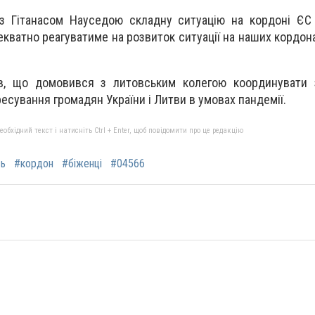
з Гітанасом Науседою складну ситуацію на кордоні ЄС 
екватно реагуватиме на розвиток ситуації на наших кордона
в, що домовився з литовським колегою координувати 
сування громадян України і Литви в умовах пандемії.
бхідний текст і натисніть Ctrl + Enter, щоб повідомити про це редакцію
сь
#кордон
#біженці
#04566