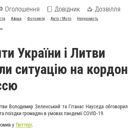
Оголошення
Довідник
Дозвілля
ста
Афіша
Фотозвіти
Авто / Мото
Нерухомість
сю
ти України і Литви
ли ситуацію на кордон
ссю
итви Володимир Зеленський та Гітанас Науседа обговорил
та поїздки громадян в умовах пандемії COVID-19.
домив у
Твіттері
.