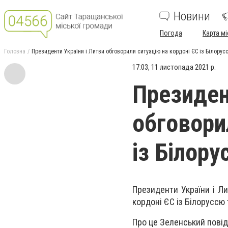
Новини
Погода
Карта мі
Головна
Президенти України і Литви обговорили ситуацію на кордоні ЄС із Білорус
17:03, 11 листопада 2021 р.
Президен
обговори
із Білору
Президенти України і Л
кордоні ЄС із Білоруссю 
Про це Зеленський пові