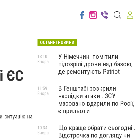
ОСТАННІ НОВИНИ
У Німеччині помітили
13:10
Вчора
підозрілі дрони над базою,
і ЄС
де ремонтують Patriot
В Генштабі розкрили
11:59
Вчора
наслідки атаки . ЗСУ
масовано вдарили по Росії,
є прильоти
и ситуацію на
Що краще обрати сьогодні .
10:34
Вчора
Відстрочка по догляду чи