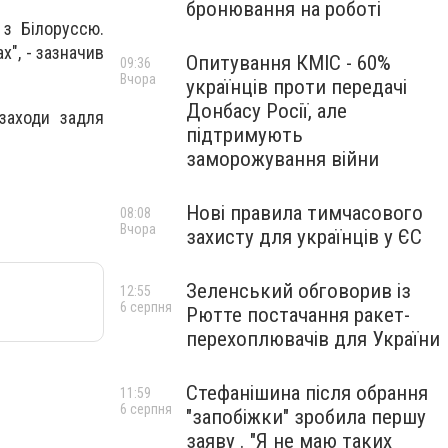
бронювання на роботі
з Білоруссю.
х", - зазначив
Опитування КМІС - 60%
09:36
Вчора
українців проти передачі
Донбасу Росії, але
заходи задля
підтримують
заморожування війни
Нові правила тимчасового
08:08
Вчора
захисту для українців у ЄС
Зеленський обговорив із
12:55
6 серпня
Рютте постачання ракет-
перехоплювачів для України
Стефанішина після обрання
11:59
6 серпня
"запобіжки" зробила першу
заяву . "Я не маю таких