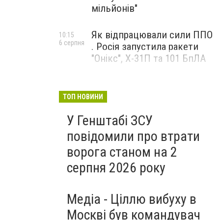
мільйонів"
Як відпрацювали сили ППО
10:15
6 серпня
. Росія запустила ракети
"Онікс", Х-31П та 101 БпЛА
ТОП НОВИНИ
У Генштабі ЗСУ
повідомили про втрати
ворога станом на 2
серпня 2026 року
Медіа - Ціллю вибуху в
Москві був командувач