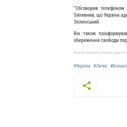
"Обговорив телефоном 
Запевнив, що Україна ад
Зеленський.
Він також поінформува
збереження свободи пере
Якщо ви помітили помилку, виділіть нео
#Україна
#Литва
#Білору