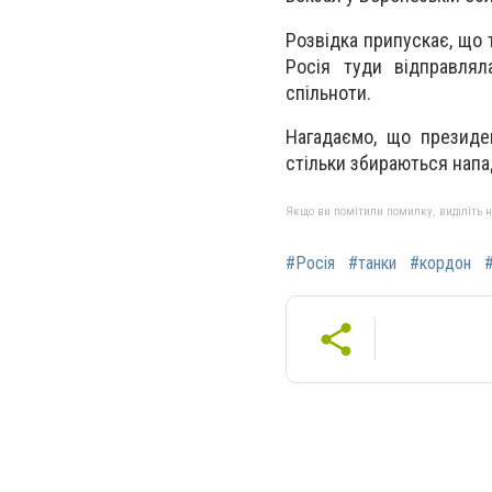
Розвідка припускає, що 
Росія туди відправлял
спільноти.
Нагадаємо, що президен
стільки збираються напад
Якщо ви помітили помилку, виділіть нео
#Росія
#танки
#кордон