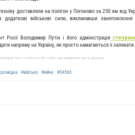
техніку доставляли на полігон у Погоново за 250 км від Ук
а додаткові військові сили, викликавши занепокоєння 
т Росії Володимир Путін і його адміністрація
стягуванн
ати напряму на Україну, як просто намагаються її залякати.
бхідний текст і натисніть Ctrl + Enter, щоб повідомити про це редакцію
#розвідка
#війська
#війна
#04566