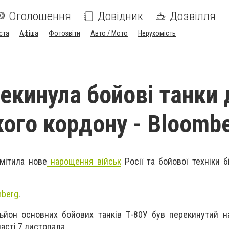
Оголошення
Довідник
Дозвілля
ста
Афіша
Фотозвіти
Авто / Мото
Нерухомість
рекинула бойові танки 
кого кордону - Bloomb
мітила нове
нарощення військ
Росії та бойової техніки б
mberg
.
ьйон основних бойових танків Т-80У був перекинутий н
асті 7 листопада.