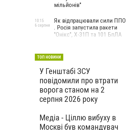
мільйонів"
Як відпрацювали сили ППО
10:15
6 серпня
. Росія запустила ракети
"Онікс", Х-31П та 101 БпЛА
ТОП НОВИНИ
У Генштабі ЗСУ
повідомили про втрати
ворога станом на 2
серпня 2026 року
Медіа - Ціллю вибуху в
Москві був командувач