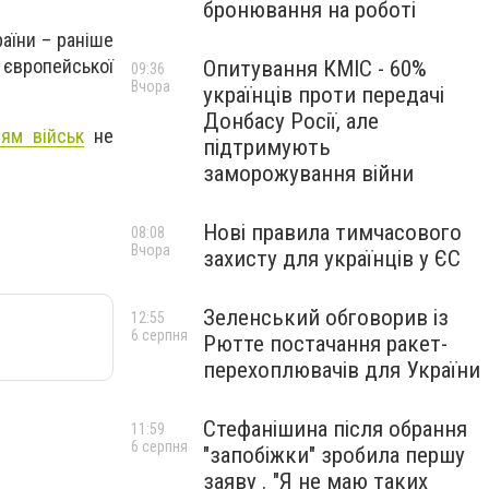
бронювання на роботі
раїни – раніше
європейської
Опитування КМІС - 60%
09:36
Вчора
українців проти передачі
Донбасу Росії, але
ям військ
не
підтримують
заморожування війни
Нові правила тимчасового
08:08
Вчора
захисту для українців у ЄС
Зеленський обговорив із
12:55
6 серпня
Рютте постачання ракет-
перехоплювачів для України
Стефанішина після обрання
11:59
6 серпня
"запобіжки" зробила першу
заяву . "Я не маю таких