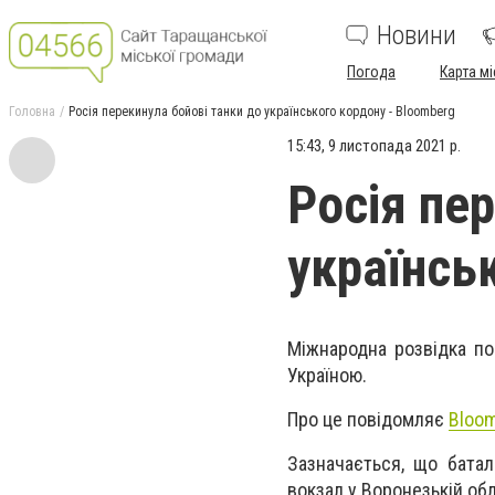
Новини
Погода
Карта мі
Головна
Росія перекинула бойові танки до українського кордону - Bloomberg
15:43, 9 листопада 2021 р.
Росія пе
українсь
Міжнародна розвідка по
Україною.
Про це повідомляє
Bloo
Зазначається, що батал
вокзал у Воронезькій обл