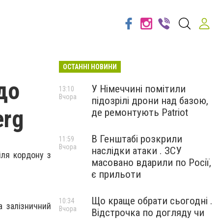
ОСТАННІ НОВИНИ
до
У Німеччині помітили
13:10
Вчора
підозрілі дрони над базою,
erg
де ремонтують Patriot
В Генштабі розкрили
11:59
Вчора
наслідки атаки . ЗСУ
іля кордону з
масовано вдарили по Росії,
є прильоти
Що краще обрати сьогодні .
10:34
а залізничний
Вчора
Відстрочка по догляду чи