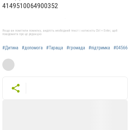
4149510064900352
Якщо ви помітили помилку, виділіть необхідний текст і натисніть Ctrl + Enter, щоб
повідомити про це редакцію
#Дитина
#допомога
#Тараща
#громада
#підтримка
#04566