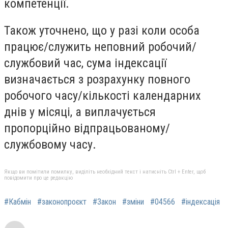
компетенції.
Також уточнено, що у разі коли особа
працює/служить неповний робочий/
службовий час, сума індексації
визначається з розрахунку повного
робочого часу/кількості календарних
днів у місяці, а виплачується
пропорційно відпрацьованому/
службовому часу.
Якщо ви помітили помилку, виділіть необхідний текст і натисніть Ctrl + Enter, щоб
повідомити про це редакцію
#Кабмін
#законопроєкт
#Закон
#зміни
#04566
#індексація