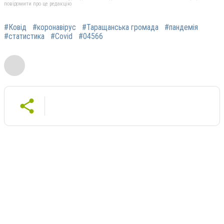
повідомити про це редакцію
#Ковід
#коронавірус
#Таращанська громада
#пандемія
#статистика
#Covid
#04566