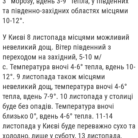
3° морозу, вдень 3-9° тепла, у південних
та південно-західних областях місцями
10-12°.
У Києві 8 листопада
місцями можливий
невеликий дощ. Вітер південний з
переходом на західний, 5-10 м/
с.
Температура
вночі 4-6° тепла, вдень 10-
12°.
9 листопада
також місцями
невеликий дощ,
температура
вночі 4-6°
тепла, вдень 7-9°.
10 листопада
у столиці
буде без опадів. Температура вночі
близько 0°, вдень 4-6° тепла.
11-14
листопада у Києві
буде
переважно сухо та
холодно
, лише у суботу, 13 листопада,