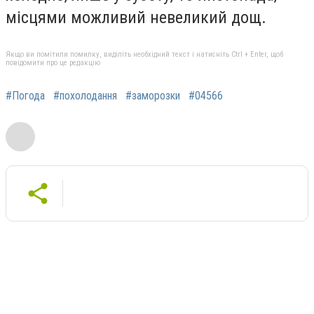
місцями можливий невеликий дощ.
Якщо ви помітили помилку, виділіть необхідний текст і натисніть Ctrl + Enter, щоб
повідомити про це редакцію
#Погода
#похолодання
#заморозки
#04566