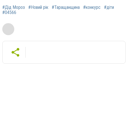
#Дід Мороз
#Новий рік
#Таращанщина
#конкурс
#діти
#04566