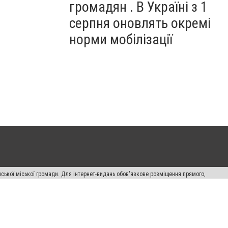
громадян . В Україні з 1
серпня оновлять окремі
норми мобілізації
ської міської громади. Для інтернет-видань обов'язкове розміщення прямого,
аконом.
лама" публікуються на правах реклами.
авила сайту
Автори проєкту