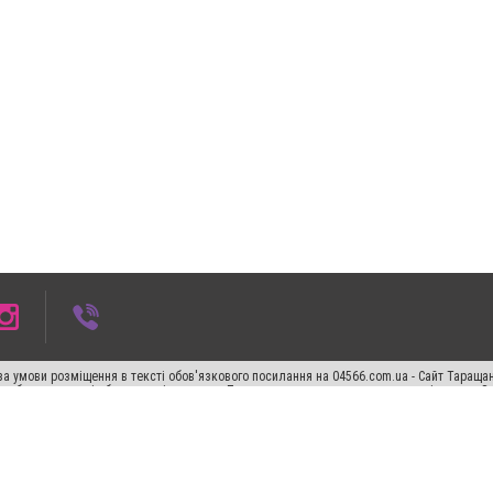
а умови розміщення в тексті обов'язкового посилання на 04566.com.ua - Cайт Таращан
го абзацу в тексті або в якості джерела. Порушення виняткових прав переслідується З
ський спецпроєкт", "Політичні новини", "Пресреліз", "PR", "Офіційно", "Політична рек
"CitySites"
Правила класифайд
Редакційна політика
Політика конфіденційності
Пр