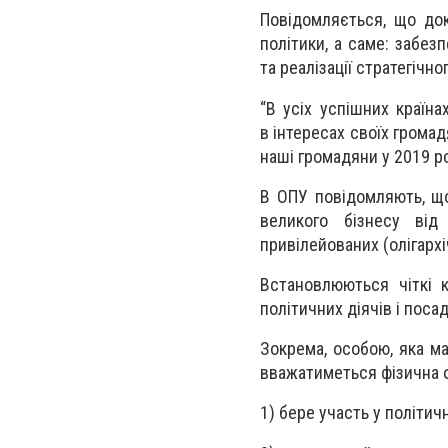
Повідомляється, що до
політики, а саме: забез
та реалізації стратегічн
“В усіх успішних країн
в інтересах своїх громад
наші громадяни у 2019 ро
В ОПУ повідомляють, що
великого бізнесу від
привілейованих (олігархі
Встановлюються чіткі к
політичних діячів і поса
Зокрема, особою, яка ма
вважатиметься фізична о
1) бере участь у політич