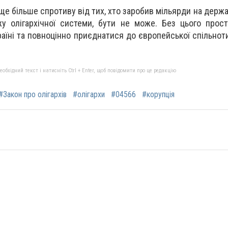
ще більше спротиву від тих, хто заробив мільярди на держа
жу олігархічної системи, бути не може. Без цього про
раїні та повноцінно приєднатися до європейської спільнот
бхідний текст і натисніть Ctrl + Enter, щоб повідомити про це редакцію
#Закон про олігархів
#олігархи
#04566
#корупція