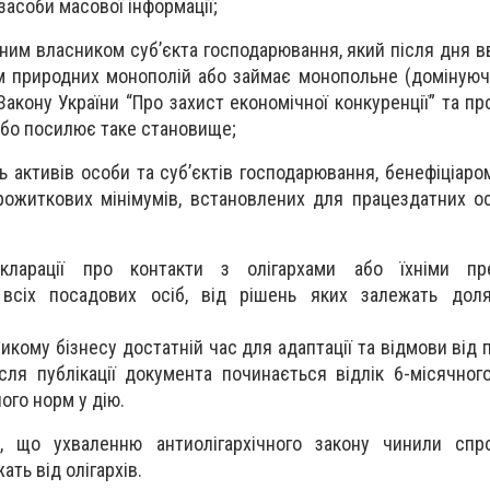
засоби масової інформації;
рним власником суб’єкта господарювання, який після дня в
ом природних монополій або займає монопольне (доміную
Закону України “Про захист економічної конкуренції” та п
або посилює таке становище;
ь активів особи та суб’єктів господарювання, бенефіціаро
ожиткових мінімумів, встановлених для працездатних ос
кларації про контакти з олігархами або їхніми пр
всіх посадових осіб, від рішень яких залежать доля
икому бізнесу достатній час для адаптації та відмови від 
ісля публікації документа починається відлік 6-місячног
ого норм у дію.
, що ухваленню антиолігархічного закону чинили спр
ать від олігархів.