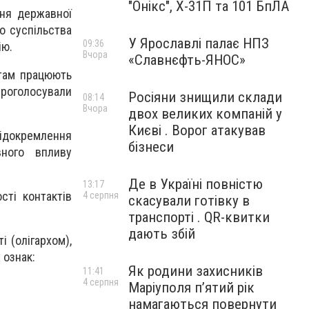
"Онікс", Х-31П та 101 БпЛА
ня державної
о суспільства
У Ярославлі палає НПЗ
09:36
ію.
Вчора
«Славнєфть-ЯНОС»
 там працюють
 проголосували
Росіяни знищили склади
08:14
Вчора
двох великих компаній у
Києві . Ворог атакував
відокремлення
бізнеси
вного впливу
Де в Україні повністю
13:17
сті контактів
4 серпня
скасували готівку в
транспорті . QR-квитки
дають збій
і (олігархом),
 ознак:
Як родини захисників
11:41
4 серпня
Маріуполя пʼятий рік
намагаються повернути