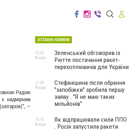
ОСТАННІ НОВИНИ
Зеленський обговорив із
12:55
Вчора
Рютте постачання ракет-
перехоплювачів для України
Стефанішина після обрання
11:59
Вчора
"запобіжки" зробила першу
рховною Радою
заяву . "Я не маю таких
м з надмірним
мільйонів"
олігархів)”, —
Як відпрацювали сили ППО
10:15
Вчора
. Росія запустила ракети