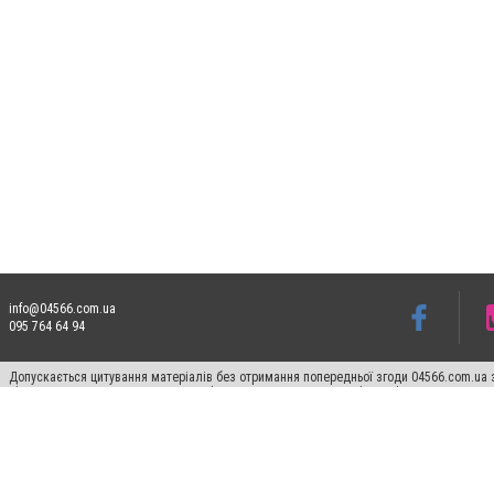
info@04566.com.ua
095 764 64 94
Допускається цитування матеріалів без отримання попередньої згоди 04566.com.ua з
відкритого для пошукових систем гіперпосилання на цитовані статті не нижче друго
Матеріали з плашками "Новини компаній", "Промо", "Партнерський матеріал", "Партнер
Реклама на сайті
Франшиза 