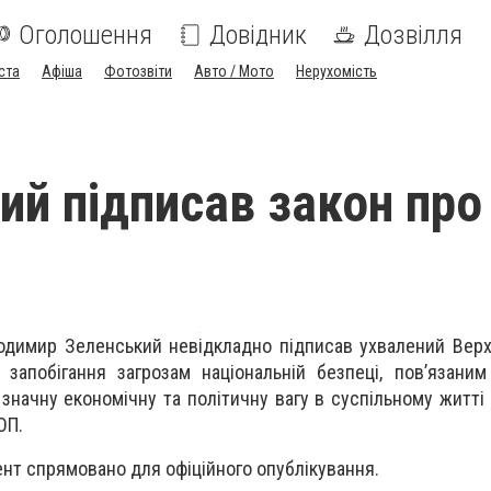
Оголошення
Довідник
Дозвілля
ста
Афіша
Фотозвіти
Авто / Мото
Нерухомість
ий підписав закон про
лодимир Зеленський невідкладно підписав ухвалений Ве
запобігання загрозам національній безпеці, пов’язани
значну економічну та політичну вагу в суспільному житті (
ОП.
нт спрямовано для офіційного опублікування.