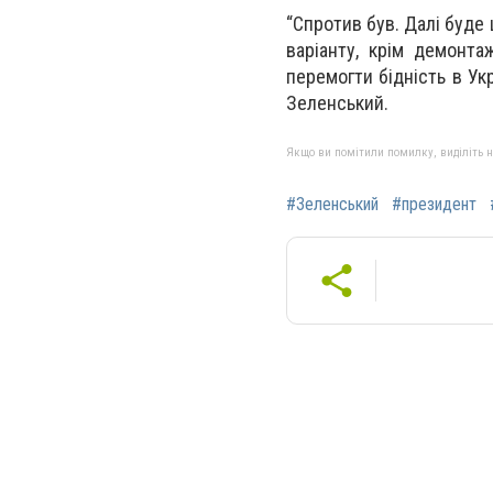
“Спротив був. Далі буде 
варіанту, крім демонта
перемогти бідність в Ук
Зеленський.
Якщо ви помітили помилку, виділіть нео
#Зеленський
#президент