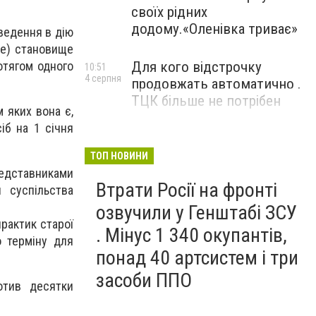
своїх рідних
додому.«Оленівка триває»
ведення в дію
че) становище
ротягом одного
Для кого відстрочку
10:51
4 серпня
продовжать автоматично .
ТЦК більше не потрібен
м яких вона є,
іб на 1 січня
ТОП НОВИНИ
едставниками
Втрати Росії на фронті
 суспільства
озвучили у Генштабі ЗСУ
практик старої
. Мінус 1 340 окупантів,
о терміну для
понад 40 артсистем і три
засоби ППО
отив десятки