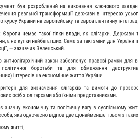
кумент був розроблений на виконання ключового завдан
печення реальної трансформації держави в інтересах усьог
ого курсу України на європейську та євроатлантичну інтеграц
ах Європи немає такої гілки влади, як олігархи. Держави
ян, а не купки найбагатших. Саме за такі зміни для України
ці”, — зазначив Зеленський.
 антиолігархічний закон забезпечує правові рамки для 
 політичної боротьби та для обмеження деструкти
чних) інтересів на економічне життя України.
ритерії для визначення олігархів та вимоги до прозоро
дових осіб з олігархами або їхніми представниками.
є значну економічну та політичну вагу в суспільному житт
соба, яка одночасно відповідає щонайменше трьом з таких
ному житті;