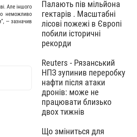
Палають пів мільйона
ві. Але іншого
гектарів . Масштабні
сто неможливо
и”, — зазначив
лісові пожежі в Європі
побили історичні
рекорди
Reuters - Рязанський
НПЗ зупинив переробку
нафти після атаки
дронів: може не
працювати близько
двох тижнів
Що зміниться для