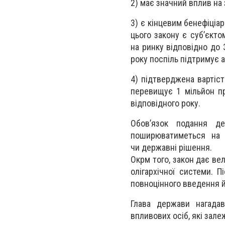
2) має значний вплив на 
3) є кінцевим бенефіціа
цього закону є суб’єкт
на ринку відповідно до 
року поспіль підтримує 
4) підтверджена вартіст
перевищує 1 мільйон пр
відповідного року.
Обов’язок подання де
поширюватиметься на 
чи державні рішення.
Окрм того, закон дає вел
олігархічної системи. П
повноцінного введення й
Глава держави нагадав
впливових осіб, які залеж