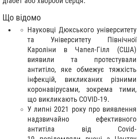
діабет або хвороби серця.
Що відомо
Науковці Дюкського університету
та Університету Північної
Кароліни в Чапел-Гілл (США)
виявили та протестували
антитіло, яке обмежує тяжкість
інфекцій, викликаних різними
коронавірусами, зокрема тими,
що викликають COVID-19.
У липні 2021 року про виявлення
надзвичайно ефективного
антитіла від Covid-
19 повідомляли вчені з Центру