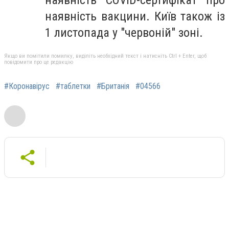
наявність вакцини. Київ також із
1 листопада у "червоній" зоні.
Якщо ви помітили помилку, виділіть необхідний текст і натисніть Ctrl + Enter, щоб
повідомити про це редакцію
#Коронавірус
#таблетки
#Британія
#04566